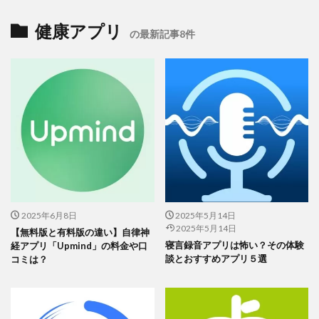
この記事では、
Apple Watch向けの体力ゲージアプリ
を紹
健康アプリ
の最新記事8件
介しました。
それぞれの便利な機能やメリットを詳しく解説。
アプリの選び方：
心拍数や運動量、睡眠パ
ターンを使って体力をチェックできるアプ
リたちを紹介しています。
健康管理って大事！：
これらのアプリは、
2025年6月8日
2025年5月14日
毎日の健康をしっかり把握するのに役立つ
2025年5月14日
【無料版と有料版の違い】自律神
し、モチベーションをキープするのにもい
寝言録音アプリは怖い？その体験
経アプリ「Upmind」の料金や口
いんです。
談とおすすめアプリ５選
コミは？
アプリの使い方：
日々の目標を設定した
り、運動時のカロリー消費を把握したりす
る具体的な使い方を提案しています。