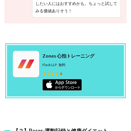
歩
したい人にはおすすめかも。ちょっと試して
数
みる価値ありそう！
計
2.5
【
５
】
あ
な
Zones 心拍トレーニング
た
の
Flask LLP
無料
H
P
★★★★★
★★★★★
|
体
力
を
見
え
る
化
！
H
【２】Pacer-運動記録と健康ダイエット
P