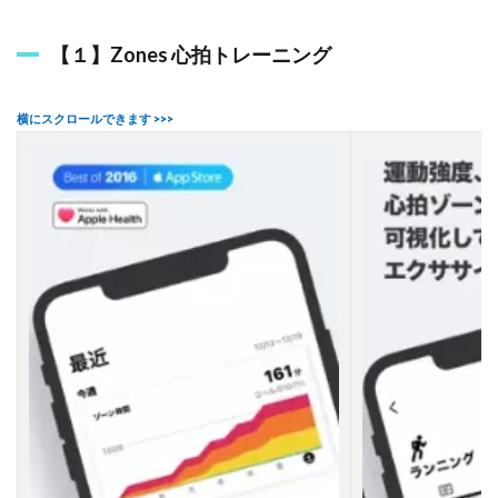
心
拍
【１】Zones 心拍トレーニング
ト
レ
ー
ニ
ン
グ
2.2
【
２
】
P
a
c
e
r
-
運
動
記
録
と