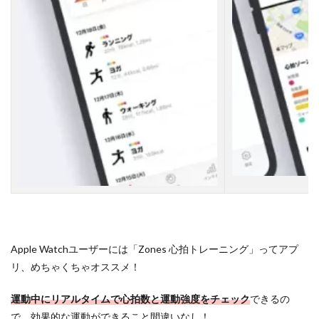
健
康
ダ
イ
エ
ッ
ト
2.3
【
３
】
ラ
ン
ニ
ン
グ
ジ
ョ
Apple Watchユーザーには「Zones 心拍トレーニング」ってアプ
ギ
リ、めちゃくちゃオススメ！
ン
グ
ウ
運動中にリアルタイムで心拍数と運動強度をチェック
できるの
ォ
で、効果的な運動ができること間違いなし！
ー