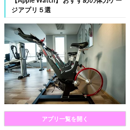
【Apple Watch】 おすすめの体力ゲー
お
ジアプリ５選
す
す
め
の
体
力
ゲ
ー
ジ
ア
プ
リ
５
選
2.1
【
１
】
Z
o
アプリ一覧を開く
n
e
s