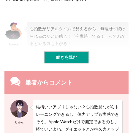
キ
ン
グ
ア
プ
心拍数がリアルタイムで見えるから、無理せず続け
リ
られるのがいい感じ！「今燃焼してる！」ってわか
G
o
るとやる気も上がる！
Jaewon
a
l
続きを読む
s
2.4
【
筆者からコメント
４
】
S
t
e
結構いいアプリじゃない？心拍数見ながらト
p
レーニングできるし、体力アップも実感でき
s
A
そう。Apple Watchだけで測定できるのも手
じゅん
p
軽でいいよね。ダイエットとか持久力アップ
p