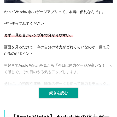
体
力
ゲ
Apple Watchの体力ゲージアプリって、本当に便利なんです。
ー
ジ
ぜひ使ってみてください！
ア
プ
リ
まず、見た目がシンプルで分かりやすい。
の
魅
画面を見るだけで、今の自分の体力がどれくらいなのか一目で分
力
かるのがポイント！
2
【
朝起きてApple Watchを見たら「今日は体力ゲージが高いな！」っ
A
て感じで、その日のやる気もアップしますよ。
p
p
l
それに、心拍数や運動、睡眠のデータを使って体力をチェック。
e
W
続きを読む
a
t
c
h
】