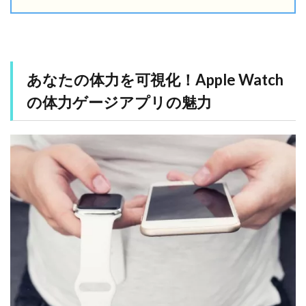
1
あ
な
た
の
あなたの体力を可視化！Apple Watch
体
の体力ゲージアプリの魅力
力
を
可
視
化
！
A
p
p
l
e
W
a
t
c
h
の