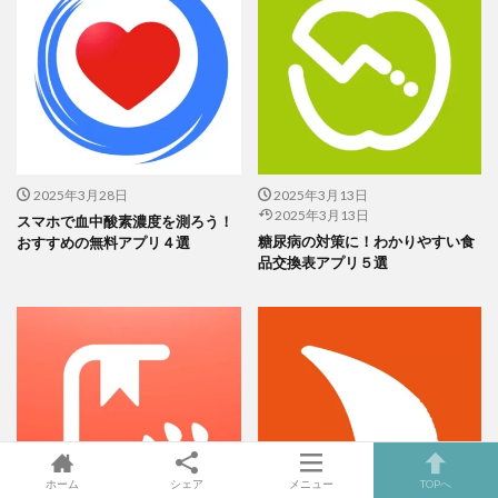
健康を管理することは日常生活でめちゃくちゃ大切です。
毎日の活動を記録して、健康状態をチェックしていきましょう。
2025年3月28日
2025年3月13日
2025年3月13日
スマホで血中酸素濃度を測ろう！
糖尿病の対策に！わかりやすい食
おすすめの無料アプリ４選
Apple Watchのアプリを使って、もっと健
品交換表アプリ５選
康的な生活を送ってみませんか？
関連記事
おすすめの寿命カウントダウンアプリ５選
関連記事
Apple Watchで血圧管理！おすすめの血圧測定アプリ６選
関連記事
スマホで血中酸素濃度を測ろう！おすすめの無料アプリ４選
ホーム
シェア
メニュー
TOPへ