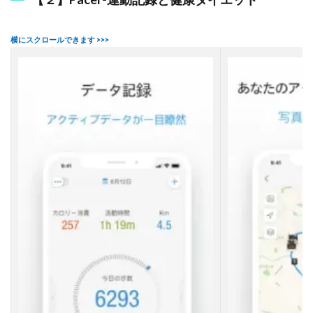
ゲ
ー
ジ
ア
プ
リ
3
【
A
p
p
l
e
W
a
t
c
h
】
体
力
ゲ
ー