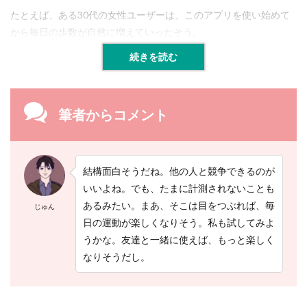
ア
プ
たとえば、ある30代の女性ユーザーは、このアプリを使い始めて
リ
から毎日の歩数が自然に増えていったそう。
で
体
続きを読む
力
ゲ
ー
ジ
筆者からコメント
を
把
握
し
よ
結構面白そうだね。他の人と競争できるのが
う
！
いいよね。でも、たまに計測されないことも
あるみたい。まあ、そこは目をつぶれば、毎
じゅん
日の運動が楽しくなりそう。私も試してみよ
うかな。友達と一緒に使えば、もっと楽しく
なりそうだし。