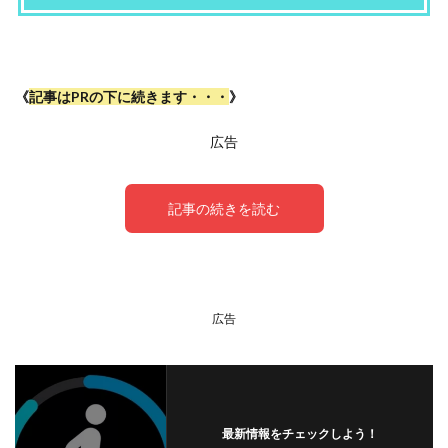
《
記事はPRの下に続きます・・・
》
広告
記事の続きを読む
【Apple Watch】体力ゲージアプリの
広告
活用法と注意点
最新情報をチェックしよう！