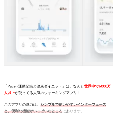
ジ
ア
プ
リ
の
活
用
法
と
注
意
点
4
A
p
p
l
「Pacer-運動記録と健康ダイエット」は、なんと
世界中で6000万
e
人以上
が使ってる人気のウォーキングアプリ！
W
a
t
このアプリの魅力は、
シンプルで使いやすいインターフェース
c
と、便利な機能がいっぱいなところ
にあります。
h