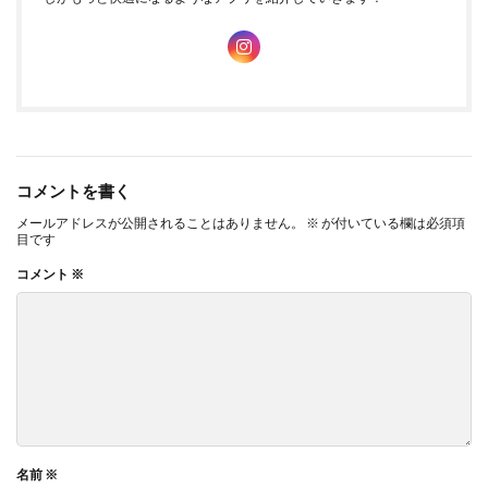
そして、個人情報は常に最新の状態に保つことが大事。
体重が変わったら、すぐにアプリで更新してください！
そうすることで、消費カロリーの計算がより正確になります。
コメントを書く
メールアドレスが公開されることはありません。
※
が付いている欄は必須項
目です
さらに、アプリを使って運動を続けるコツは目標設定。
コメント
※
例えば「今週は合計30km走る！」とか「毎日1万歩歩く！」な
ど、具体的な目標を立てることがポイント！
達成した時の喜びが大きくて、モチベーションも続くはずです。
皆さんも、自分に合ったアプリを見つけて、健康的な生活を楽し
名前
※