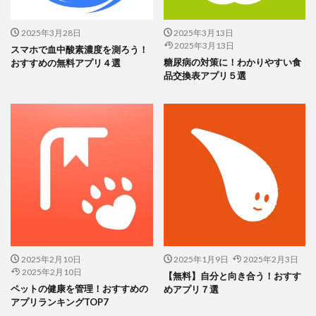
自分のライフタイムを目に見える形で表示
2025年3月28日
2025年3月13日
2025年3月13日
スマホで血中酸素濃度を測ろう！
「残り時間」が減っていく様子で危機感を
糖尿病の対策に！わかりやすい食
おすすめの無料アプリ４選
品交換表アプリ５選
醸成
日常の目標設定やタスク管理のモチベーシ
ョン向上に効果的
実際に使った人の体験談から「やりたいこ
とに手をつけられた」という声多数
人生は有限。スマホで通知が来るたびに「時間が減ってるんだ
な」と意識すると、無駄に過ごす時間がグッと減ります。後回し
グセのある人ほど、この見える化はマストです。
2025年2月10日
2025年1月9日
2025年2月3日
2025年2月10日
【無料】自分と向き合う！おすす
ペットの健康を管理！おすすめの
めアプリ７選
画面に刻まれる「残り時間」を見た瞬間から、タスク管理ややり
アプリランキングTOP7
たいことリストの見直しがぐっと進むはず！