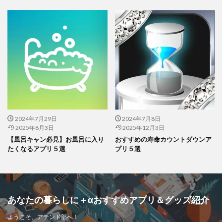
さあ、アプリを使って有意義な時間を作
りましょう！
関連記事
【無料】おすすめの精神安定アプリ６選
関連記事
【16時間ダイエット】おすすめのファスティングアプリ７選
2024年7月29日
2024年7月8日
関連記事
【Apple Watch】おすすめのストレス測定アプリ８選
2025年8月3日
2025年12月3日
【風呂キャン必見】お風呂に入り
おすすめの寿命カウントダウンア
たくなるアプリ５選
プリ５選
あなたの暮らしに＋αおすすめアプリ＆グッズ紹介
ようこそ、アテンド部へ！