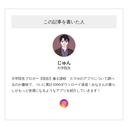
この記事を書いた人
人間の寿命は何で決まる？
結論から言うと、遺伝子25%、環境75%って感じで決まるらしい
んです。
じゅん
大学院生
遺伝子より環境の方が圧倒的に影響が大きいってことだから、実
際に何をするかの方が大事ってこと。
大学院生ブロガー【現在】修士課程 スマホのアプリについて調べ
るのが趣味で、ついに累計1000ダウンロード達成！みなさんの暮ら
しがもっと快適になるようなアプリを紹介していきます！
まず遺伝子的な限界があって、人間ってだいたい120歳くらいが限
界って言われているのです。
実際、世界最高齢記録はフランスのジャンヌ・カルマンさんの122
歳で、それ以上生きた人はいません。