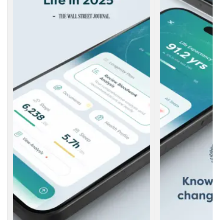
d
a
k
a
r
a
）
3
よ
く
あ
る
質
問
3.1
人
間
の
寿
命
は
何
で