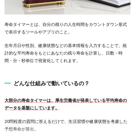
み
で
動
い
て
寿命タイマーとは、自分の残りの人生時間をカウントダウン形式
い
で表示するツールやアプリのこと。
る
の
？
生年月日や性別、健康状態などの基本情報を入力することで、統
計的な平均寿命をもとにあなたの残り寿命を計算し、日数・時
1.2
間・分・秒単位で視覚化してくれます。
実
際
に
使
どんな仕組みで動いているの？
っ
て
み
大部分の寿命タイマーは、厚生労働省が発表している平均寿命の
る
と
データを基盤にしています。
ど
ん
20問程度の質問に答えるだけで、生活習慣や健康状態を考慮した
な
感
予想寿命が算出。
じ