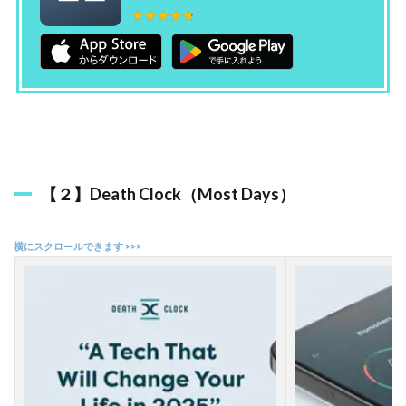
e
★★★★★
★★★★★
a
l
M
e
）
2.5
【
５
】
【２】Death Clock（Most Days）
寿
命
診
断
チ
ェ
ッ
ク
（
k
a
r
a