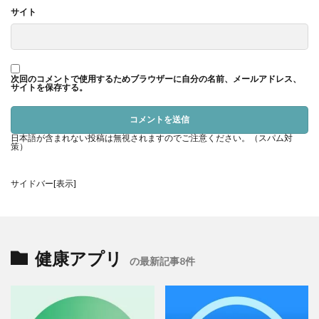
これって結構興味深い話で、平均寿命がどんどん伸びてるのに、
サイト
最長寿命はある時点で頭打ちになっているのです。
日本の研究では、男性で115-119歳、女性で121-122歳が限界。ア
メリカの研究でも似たような結果で、115歳くらいが現実的な限界
次回のコメントで使用するためブラウザーに自分の名前、メールアドレス、
サイトを保存する。
で、125歳まで生きる確率は1万分の1以下となっています。
面白いのは、記録に残ってる最高齢者のジャンヌ・カルマンさん
が122歳で1997年に亡くなってから、この記録がずっと破られて
日本語が含まれない投稿は無視されますのでご注意ください。（スパム対
策）
ないこと。
サイドバー[表示]
20年以上も最高記録が更新されてないって、やっぱり何かしらの
生物学的な壁があるんじゃないかって思いますよね。
健康アプリ
寿命カウントダウンアプリで人生を見
の最新記事8件
つめ直そう！