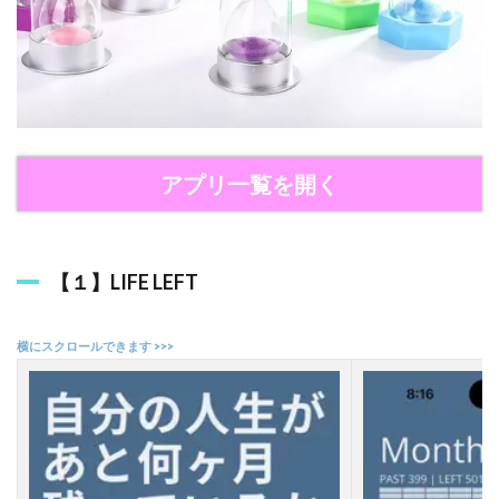
ト
2
お
す
す
め
の
アプリ一覧を開く
寿
命
カ
ウ
ン
【１】LIFE LEFT
ト
ダ
ウ
ン
ア
プ
リ
５
選
2.1