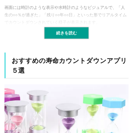
？
画面には時計のような表示や水時計のようなビジュアルで、「人
生の○○％が過ぎた」「残り○○年○○日」といった形でリアルタイム
1.3
ど
でカウントダウンされていく様子が表示されます。
ん
な
続きを読む
人
に
向
い
おすすめの寿命カウントダウンアプリ
て
い
５選
る
？
1.4
注
意
す
べ
き
ポ
イ
ン