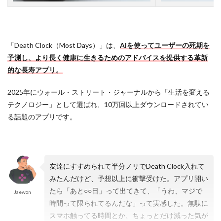
決
ま
る
？
「Death Clock（Most Days）」は、
AIを使ってユーザーの死期を
3.2
予測し、より長く健康に生きるためのアドバイスを提供する革新
人
的な長寿アプリ。
間
の
寿
2025年にウォール・ストリート・ジャーナルから「生活を変える
命
テクノロジー」として選ばれ、10万回以上ダウンロードされてい
の
る話題のアプリです。
限
界
は
？
4
友達にすすめられて半分ノリでDeath Clock入れて
寿
みたんだけど、予想以上に衝撃受けた。アプリ開い
命
たら「あと○○日」って出てきて、「うわ、マジで
カ
Jaewon
ウ
時間って限られてるんだな」って実感した。無駄に
ン
スマホ触ってる時間とか、ちょっとだけ減った気が
ト