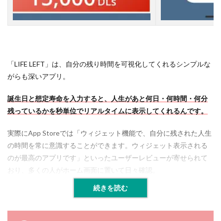
k
（
M
o
s
t
D
「LIFE LEFT」は、自分の残り時間を可視化してくれるシンプルな
a
がらも深いアプリ。
y
s
）
誕生日と想定寿命を入力すると、人生があと何日・何時間・何分
残っているかを秒単位でリアルタイムに表示してくれるんです。
2.3
【
実際にApp Storeでは「ウィジェット機能で、自分に残された人生
３
】
の時間を常に意識することができます。ウィジェット表示される
あ
のが最高のアプリです」といったユーザーレビューが寄せられて
な
た
おり、多くの人がホーム画面に置いて日々確認。
の
「
続きを読む
残
り
」