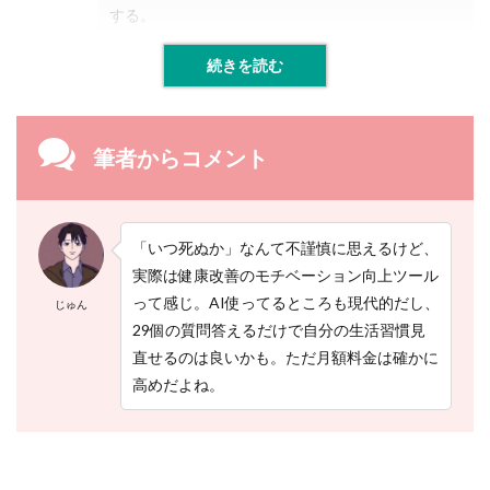
する。
ダ
ウ
ン
続きを読む
ア
プ
リ
で
人
筆者からコメント
生
を
見
つ
「いつ死ぬか」なんて不謹慎に思えるけど、
め
直
実際は健康改善のモチベーション向上ツール
そ
って感じ。AI使ってるところも現代的だし、
じゅん
う
29個の質問答えるだけで自分の生活習慣見
！
直せるのは良いかも。ただ月額料金は確かに
高めだよね。