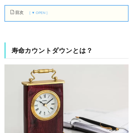
目次
1
寿
命
カ
ウ
寿命カウントダウンとは？
ン
ト
ダ
ウ
ン
と
は
？
1.1
ど
ん
な
仕
組