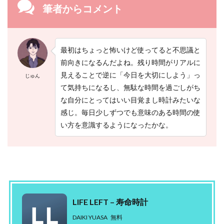
の
筆者からコメント
人
生
時
計
最初はちょっと怖いけど使ってると不思議と
2.4
前向きになるんだよね。残り時間がリアルに
【
見えることで逆に「今日を大切にしよう」っ
じゅん
４
】
て気持ちになるし、無駄な時間を過ごしがち
寿
な自分にとってはいい目覚まし時計みたいな
命
感じ。毎日少しずつでも意味のある時間の使
タ
イ
い方を意識するようになったかな。
マ
ー
/
死
に
体
診
断
LIFE LEFT – 寿命時計
（
A
DAIKI YUASA
無料
R