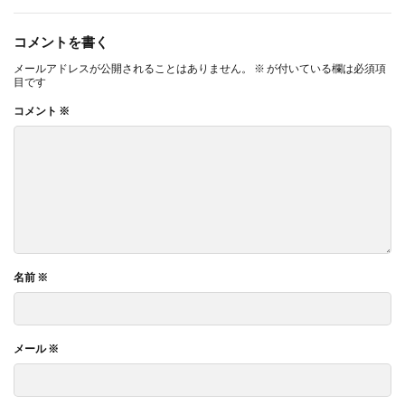
この限界を決めてるのが「テロメア」っていう染色体の端っこに
ある部分で、細胞が分裂するたびに短くなっていくのです。50〜
コメントを書く
60回分裂するともうそれ以上分裂できなくなって、それが寿命の
メールアドレスが公開されることはありません。
※
が付いている欄は必須項
限界になります。
目です
コメント
※
でも実は、環境要因の方が3倍も影響が大きいってのが驚き。食生
活とか運動習慣、ストレス、医療環境とか、そういう日々の生活
が寿命にめちゃくちゃ影響します。
日本人の平均寿命が戦後50歳くらいから今の80歳超えまで延びた
のも、医療技術や食生活の改善が大きいらしいんです。
名前
※
人間の寿命の限界は？
結論から言うと、人間の寿命の限界は大体115歳から125歳あたり
メール
※
って考えられています。