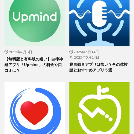
2025年6月8日
2025年5月14日
2025年5月14日
【無料版と有料版の違い】自律神
寝言録音アプリは怖い？その体験
経アプリ「Upmind」の料金や口
談とおすすめアプリ５選
コミは？
この記事では、「寿命タイマー」アプリを５つピックアップし
て、自分の残り時間を可視化する方法を紹介しました。
どのアプリも生年月日を登録すると「あと何年○○日」という表示
で、時間の大切さを改めて実感させてくれる機能がポイントで
す。