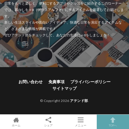
日常をもっと楽しく、便利にするアプリやグッズをご紹介するこのコーナー
では、暮らしを＋α（プラスアルファ）にするアイテムを厳選してお届けしま
す。
新しい生活スタイルや面白いアイディア、快適な日常を演出するアイテムな
ど、さまざまな情報が満載です！
ぜひアテンド部をチェックして、あなたの生活に＋αをしましょう！
お問い合わせ
免責事項
プライバシーポリシー
サイトマップ
© Copyright 2026
アテンド部
.
ホーム
シェア
メニュー
TOPへ