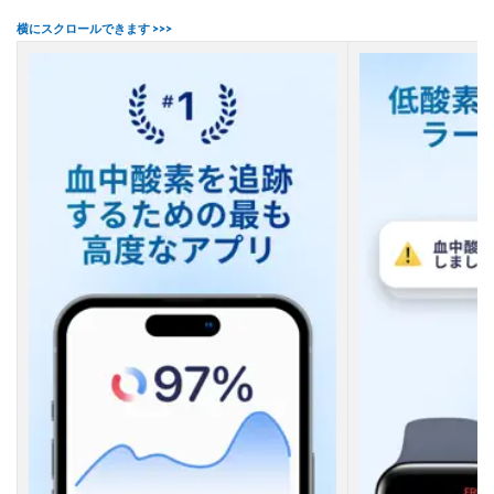
2.2
【
２
】
I
n
P
u
l
s
e
（
A
I
B
Y
）
2.3
【
３
】
パ