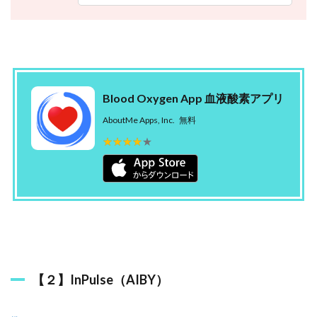
3
血
中
酸
素
濃
度
を
Blood Oxygen App 血液酸素アプリ
測
る
AboutMe Apps, Inc.
無料
メ
★★★★★
★★★★★
リ
ッ
ト
3.1
健
康
状
態
の
把
【２】InPulse（AIBY）
握
3.2