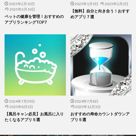
2025年2月10日
2025年1月9日
2025年2月3日
2025年2月10日
【無料】自分と向き合う！おすす
でも93％になると、医学的にはこんなふうに分類されます。
ペットの健康を管理！おすすめの
めアプリ７選
アプリランキングTOP7
93〜96%：中等症I（息苦しさがあって、肺炎の兆候あ
り）
93%以下：中等症II（呼吸不全の可能性があり、酸素投与
が必要）
つまり、93％って中等症IとIIのちょうど境目。医師の間でも「そ
ろそろ注意したい数値」として見られることが多いんです。
早めのチェックがポイント！体調が気になるときは、無理せず病
院で相談してみてくださいね。
2024年7月29日
2024年7月8日
2025年8月3日
2025年12月3日
【風呂キャン必見】お風呂に入り
おすすめの寿命カウントダウンア
パルスオキシメーターとスマホの連携方法は？
たくなるアプリ５選
プリ５選
スマホと連携できるパルスオキシメーターが増えてきて、かなり