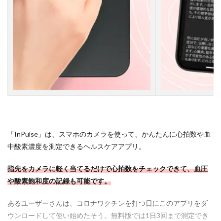
地
ト
レ
ー
ニ
ン
グ
の
効
果
測
定
3.5
「InPulse」は、スマホのカメラを使って、かんたんに心拍数や血
疾
患
中酸素濃度を測定できるヘルスケアアプリ。
の
早
指先をカメラに軽く当てるだけで心拍数をチェックできて、血圧
期
発
や酸素飽和度の記録も可能です。
見
あるユーザーさんは、コロナワクチンを打つ日にこのアプリをダ
4
ウンロードして使い始めたそう。無料版では1日3回まで測定でき
よ