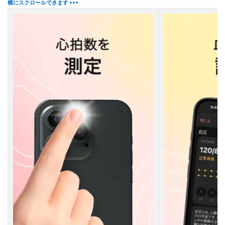
運
動
パ
フ
ォ
ー
マ
ン
ス
の
向
上
3.3
睡
眠
の
質
の
評
価
3.4
高