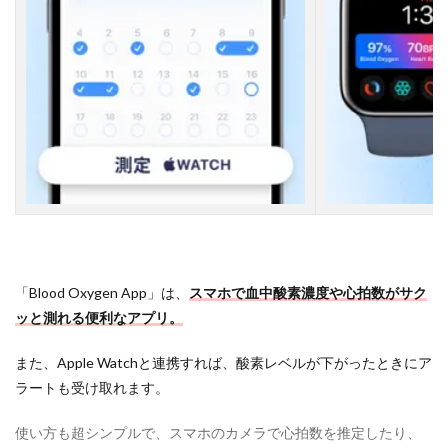
ル
ス
オ
キ
シ
メ
ー
タ
ー
（
P
V
D
A
p
p
s
「Blood Oxygen App」は、
スマホで血中酸素濃度や心拍数がサク
）
ッと測れる便利なアプリ。
2.4
また、Apple Watchと連携すれば、酸素レベルが下がったときにア
【
ラートも受け取れます。
４
】
酸
使い方も超シンプルで、スマホのカメラで心拍数を推定したり、
素