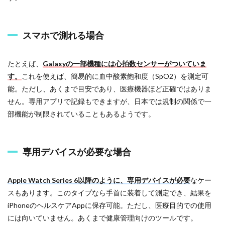
合
1.2
スマホで測れる場合
専
用
デ
たとえば、
Galaxyの一部機種には心拍数センサーがついていま
バ
イ
す。
これを使えば、簡易的に血中酸素飽和度（SpO2）を測定可
ス
能。ただし、あくまで目安であり、医療機器ほど正確ではありま
が
必
せん。専用アプリで記録もできますが、日本では規制の関係で一
要
部機能が制限されていることもあるようです。
な
場
合
専用デバイスが必要な場合
1.3
パ
ル
Apple Watch Series 6以降のように、専用デバイスが必要
なケー
ス
スもあります。このタイプなら手首に装着して測定でき、結果を
オ
キ
iPhoneのヘルスケアAppに保存可能。ただし、医療目的での使用
シ
には向いていません。あくまで健康管理向けのツールです。
メ