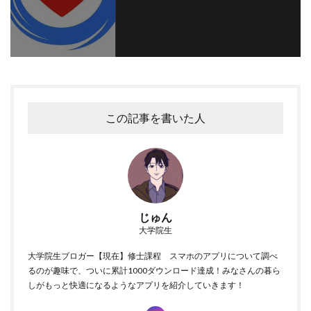
この記事を書いた人
血中酸素濃度を測ることには、実はけっこう嬉しいメリットがあ
るんです。実際に使っている人の体験もふまえて、説明していき
ます。
健康状態の把握
じゅん
大学院生
血中酸素濃度（SpO2）は、血液の中にどれくらい酸素があるかを
大学院生ブロガー【現在】修士課程 スマホのアプリについて調べ
るのが趣味で、ついに累計1000ダウンロード達成！みなさんの暮ら
示す大事な指標。
健康な方なら、だいたい
96〜99％
の間におさま
しがもっと快適になるようなアプリを紹介していきます！
っていると思います。この数値、こまめにチェックすることで、
自分の体調の変化にも気づきやすくなりますので、ぜひ習慣にし