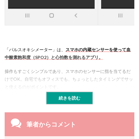
）
の
場
合
4.2.3
B
e
「パルスオキシメーター」は、
スマホの内蔵センサーを使って血
u
r
中酸素飽和度（SPO2）と心拍数を測れるアプリ。
e
r
操作もすごくシンプルであり、スマホのセンサーに指を当てるだ
製
けでOK。
自宅でもオフィスでも、ちょっとしたタイミングでサッ
品
の
と使えるのがポイントです。
場
合
続きを読む
4.3
パ
ル
筆者からコメント
ス
オ
キ