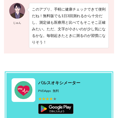
シ
メ
このアプリ、手軽に健康チェックできて便利
ー
だね！無料版でも1日3回測れるから十分だ
タ
し、測定値も医療用と比べてもそこそこ正確
ー
じゅん
の
みたい。ただ、文字が小さいのが少し気にな
正
るかな。毎朝起きたときに測るのが習慣にな
常
値
りそう！
は
い
く
つ
で
す
か
？
パルスオキシメーター
5
PVDApps
無料
ス
★★★★★
★★★★★
マ
ホ
の
ア