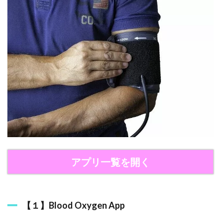
る
ア
プ
リ
４
選
2.1
【
１
】
B
l
o
o
d
O
x
アプリ一覧を開く
y
g
e
n
A
【１】Blood Oxygen App
p
p