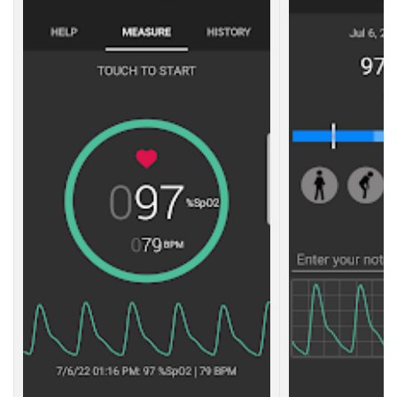
4.2.1
オ
ム
ロ
ン
製
品
の
場
合
4.2.2
日
本
精
密
測
器
（
N
I
S
S
E
I