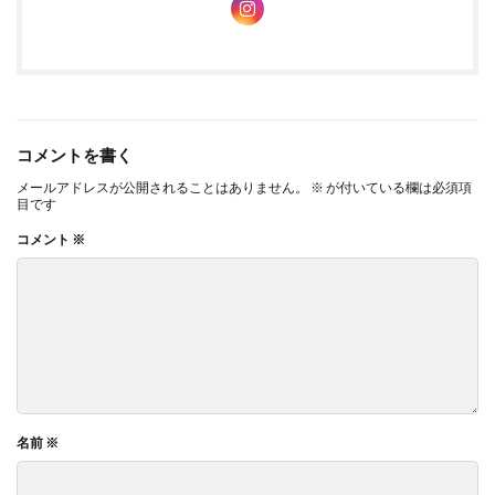
てみてください。
運動パフォーマンスの向上
コメントを書く
マラソンなどの運動中に
血中酸素濃度をチェックすることで、体
メールアドレスが公開されることはありません。
※
が付いている欄は必須項
への負荷を把握できます。
数値が下がっているときは、無理をし
目です
ているサインかもしれませんです。そんなときは、少し負荷を軽
コメント
※
くしたり、休憩を多めに取ったりして、調整してみてください。
私の友人もランニング中に血中酸素濃度をチェックしていて、
「これで自分の限界がわかるから、ケガの心配が少なくなるんだ
よね」と話していました。
睡眠の質の評価
名前
※