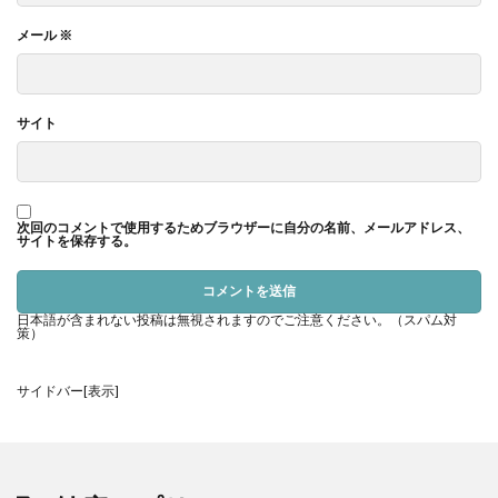
血中酸素濃度のデータは、睡眠時間やレム睡眠、寝ている間の体
の動きなどをより詳しく理解するのに役立ちます。
特に、睡眠時
メール
※
無呼吸症候群の可能性をチェックする手がかりにもなるはずで
す。私も夜中に何度も目が覚めることがあって、気になって血中
酸素濃度を測ってみたんですが、思っていたよりも数値が低くて
サイト
驚きました。睡眠の質を上げるには、まず自分の状態を知ること
がポイント。
次回のコメントで使用するためブラウザーに自分の名前、メールアドレス、
サイトを保存する。
高地トレーニングの効果測定
急に標高が変わるような場所で野外活動をしているとき、自分の
日本語が含まれない投稿は無視されますのでご注意ください。（スパム対
策）
体がどんなふうに反応しているかをチェックするのは大切です。
高地トレーニングをしている方には、特に知っておいていただき
サイドバー[表示]
たいです。無理をせず、自分のペースを守ることも忘れないよう
にしてください。