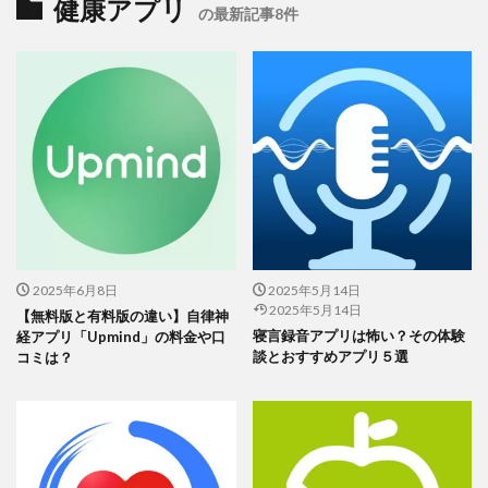
健康アプリ
疾患の早期発見
の最新記事8件
新型コロナウイルスによる肺炎や、気管支喘息みたいな呼吸器系
の病気にかかっていると、
血中酸素濃度って、
95％以下になるこ
とが多いんです。診断の目安として使われることもあります。
特
に90％を下回ると、呼吸不全の可能性があるので、早めの対応が
必要です。
最近はスマートウォッチでも血中酸素濃度を測れるようになって
いて、医療機器ほど正確じゃないにしても、手軽にチェックでき
るのが便利。
ただし、あくまでも参考値として見てほしいと思い
2025年6月8日
2025年5月14日
2025年5月14日
【無料版と有料版の違い】自律神
ます。もし異常な数値が出たら、医療機関を受診してください。
寝言録音アプリは怖い？その体験
経アプリ「Upmind」の料金や口
談とおすすめアプリ５選
コミは？
よくある質問