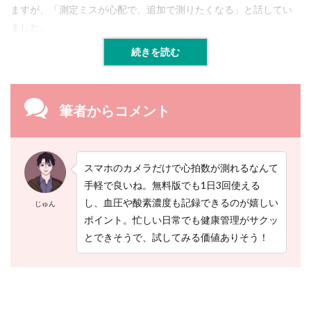
ますが、「測定ミスが心配で、追加で測りたくなる」と話してい
く
あ
ました。
る
質
続きを読む
問
4.1
血
筆者からコメント
中
酸
素
濃
度
スマホのカメラだけで心拍数が測れるなんて
が
9
手軽で良いね。無料版でも1日3回使える
3
し、血圧や酸素濃度も記録できるのが嬉しい
じゅん
%
ポイント。忙しい日常でも健康管理がサクッ
だ
と
とできそうで、試してみる価値ありそう！
重
症
で
す
か
？