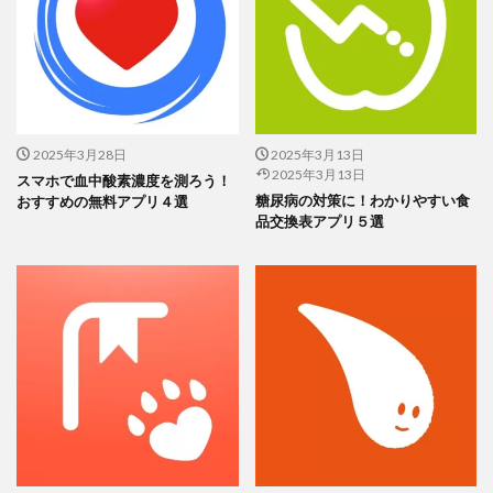
2025年3月28日
2025年3月13日
2025年3月13日
スマホで血中酸素濃度を測ろう！
糖尿病の対策に！わかりやすい食
おすすめの無料アプリ４選
品交換表アプリ５選
血中酸素濃度が93%だと重症ですか？
血中酸素濃度（酸素飽和度）が93％って、実はちょっと微妙なラ
インなんです。
ふつう、健康な人の酸素飽和度はだいたい
96〜
99％
くらい。これは血液中のヘモグロビンがしっかり酸素と結び
ついているから、安定してこの数値になるわけです。