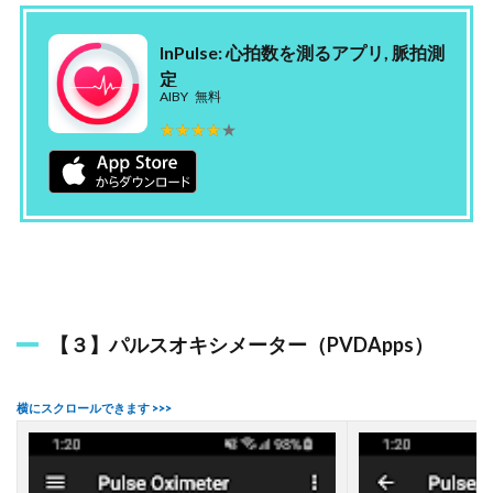
4.2
InPulse: 心拍数を測るアプリ, 脈拍測
パ
定
ル
AIBY
無料
ス
オ
★★★★★
★★★★★
キ
シ
メ
ー
タ
ー
と
ス
マ
ホ
の
【３】パルスオキシメーター（PVDApps）
連
携
方
法
は
？