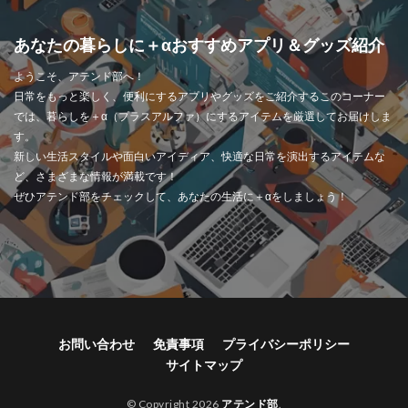
便利になってきましたね。連携のやり方はメーカーごとに違いま
すが、基本的な流れは大きく変わりないです。
あなたの暮らしに＋αおすすめアプリ＆グッズ紹介
ようこそ、アテンド部へ！
日常をもっと楽しく、便利にするアプリやグッズをご紹介するこのコーナー
オムロン製品の場合
では、暮らしを＋α（プラスアルファ）にするアイテムを厳選してお届けしま
す。
まずは、スマホに専用アプリ「OMRON connect」をインスト
新しい生活スタイルや面白いアイディア、快適な日常を演出するアイテムな
ール。
ど、さまざまな情報が満載です！
ぜひアテンド部をチェックして、あなたの生活に＋αをしましょう！
スマホのBluetooth設定をオンにします。
パルスオキシメーターの電源を入れます。
アプリを起動して機器登録を行いましょう。
たとえば、オムロンのHPO-300Tなどは、測定データをスマホで
簡単に管理できるのがポイント。操作が難しくないので使いやす
いです。
お問い合わせ
免責事項
プライバシーポリシー
サイトマップ
© Copyright 2026
アテンド部
.
日本精密測器（NISSEI）の場合