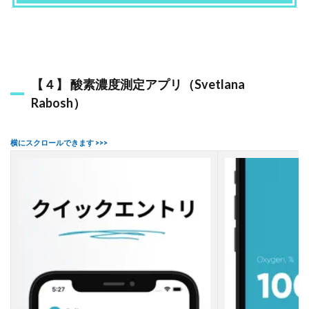
プ
リ
で
血
中
酸
素
【４】 酸素濃度測定アプリ（Svetlana
濃
Rabosh）
度
を
測
ろ
う
！