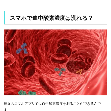
ス
マ
ホ
で
スマホで血中酸素濃度は測れる？
血
中
酸
素
濃
度
は
測
れ
る
？
1.1
ス
マ
ホ
で
測
れ
最近のスマホアプリでは血中酸素濃度を測ることができるんで
る
場
す。