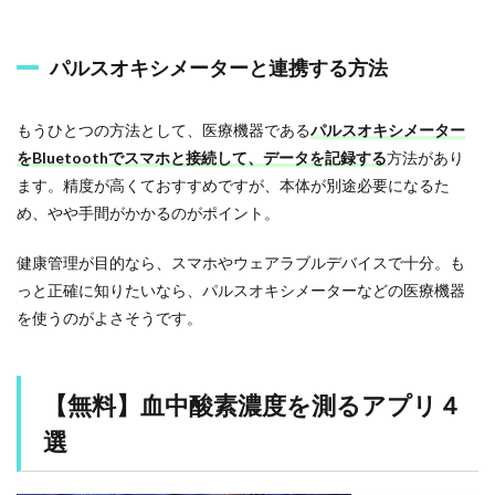
ー
タ
ー
パルスオキシメーターと連携する方法
と
連
携
もうひとつの方法として、医療機器である
パルスオキシメーター
す
る
をBluetoothでスマホと接続して、データを記録する
方法があり
方
ます。精度が高くておすすめですが、本体が別途必要になるた
法
め、やや手間がかかるのがポイント。
2
【
健康管理が目的なら、スマホやウェアラブルデバイスで十分。も
無
っと正確に知りたいなら、パルスオキシメーターなどの医療機器
料
を使うのがよさそうです。
】
血
中
酸
【無料】血中酸素濃度を測るアプリ４
素
濃
選
度
を
測