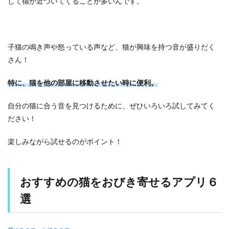
して猫が近づいてくることが多いんです。
６
選
2.1
【
１
子猫の鳴き声や怒っている声など、猫が興味を持つ音が盛りだく
】
さん！
猫
の
特に、猫を他の部屋に移動させたい時に便利。
鳴
き
声
自分の猫に合う音を見つけるために、ぜひいろいろ試してみてく
–
ださい！
コ
レ
ク
楽しみながら試せるのがポイント！
シ
ョ
ン
おすすめの猫をおびき寄せるアプリ６
2.2
選
【
２
】
猫