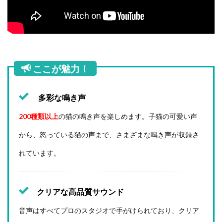
と
の
日
常
を
楽
し
く
ここが魅力！
！
6
多彩な鳴き声
猫
を
200種類以上
の猫の鳴き声を楽しめます。子猫の可愛い声
お
び
から、怒っている猫の声まで、さまざまな鳴き声が収録さ
き
寄
れています。
せ
る
ア
プ
クリアな高品質サウンド
リ
の
音声はすべてプロのスタジオで手がけられており、クリア
注
意