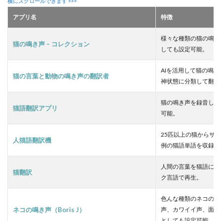
の
言
アプリ名
特徴
葉
と
様々な種類の猫の鳴き
動
猫の鳴き声 – コレクション
しても設定可能。
物
の
鳴
AIを活用して猫の鳴き
猫の言葉と動物の鳴き声の翻訳者
き
神状態に分類して翻訳
声
の
猫の鳴き声を録音して
翻
猫語翻訳アプリ
訳
可能。
者
25匹以上の猫からサン
人猫語翻訳機
2.3
例の猫語単語を収録。
【
３
人間の言葉を猫語に翻
】
猫翻訳
ク言語で再生。
猫
語
翻
色んな種類のネコの鳴
訳
ネコの鳴き声（Boris J）
声、カワイイ声、面白
ア
としても設定可能。