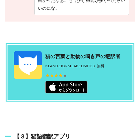
白かったなぁ。もう少し機能が多かったらい
いのにな。
猫の言葉と動物の鳴き声の翻訳者
ISLAND STORM LABS LIMITED
無料
★★★★★
★★★★★
【３】猫語翻訳アプリ