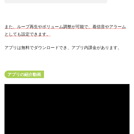
リ
の
効
果
また、ループ再生やボリューム調整が可能で、着信音やアラーム
4
としても設定できます。
猫
が
寄
アプリは無料でダウンロードでき、アプリ内課金があります。
っ
て
く
る
音
アプリの紹介動画
と
は
？
5
ア
プ
リ
で
猫