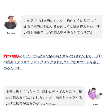
の
鳴
き
声
（
このアプリは本当にすごい！猫がすぐに反応して、
B
まるで本当に外にいるかのような鳴き声みたい。使
o
い方も簡単で、どの猫の鳴き声もとてもリアル！
r
Jaewon
i
s
J
）
約200種類
のリアルで高品質な猫の鳴き声が収録されており、プロ
3
の音楽スタジオでリマスタリングされたクリアなサウンドを楽し
猫
めるんです。
を
お
び
き
寄
せ
友達に教えてもらって、試しに使ってみたんだ。確
る
かに猫の反応はおもしろいけど、画面をタップする
ア
プ
たびに広告が出るのがちょっと…。
navi