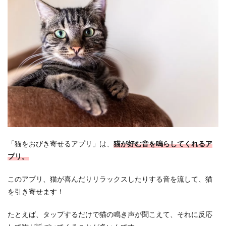
ア
プ
リ
と
は
？
2
お
す
す
め
の
猫
を
「猫をおびき寄せるアプリ」は、
猫が好む音を鳴らしてくれるア
お
び
プリ。
き
寄
このアプリ、猫が喜んだりリラックスしたりする音を流して、猫
せ
る
を引き寄せます！
ア
プ
たとえば、タップするだけで猫の鳴き声が聞こえて、それに反応
リ