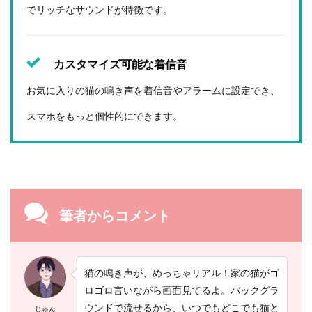
でリッチなサウンドが特徴です。
点
7
猫
カスタマイズ可能な着信音
を
お
お気に入りの猫の鳴き声を着信音やアラームに設定でき、
び
き
スマホをもっと個性的にできます。
寄
せ
る
ア
プ
リ
で
コ
筆者からコメント
ミ
ュ
ニ
ケ
ー
猫の鳴き声が、めっちゃリアル！家の猫がゴ
シ
ロゴロ言いながら画面見てるよ。バックグラ
ョ
ン
ウンドで流せるから、いつでもどこでも猫と
じゅん