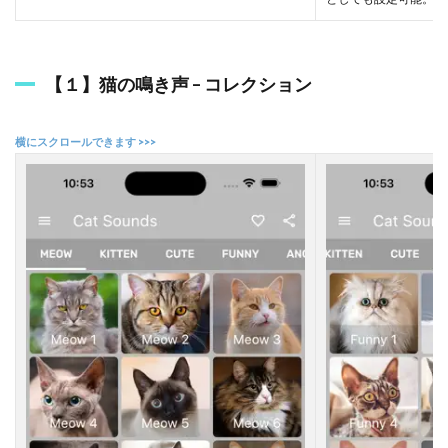
プ
リ
2.4
【１】猫の鳴き声 – コレクション
【
４
】
人
猫
語
翻
訳
機
（
E
l
e
c
t
r
i
c
F
r
e