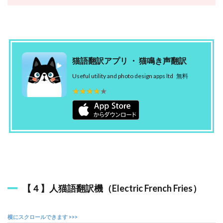
猫語翻訳アプリ ・ 猫鳴き声翻訳
Useful utility and photo design apps ltd
無料
★★★★★
★★★★★
【４】人猫語翻訳機（Electric French Fries）