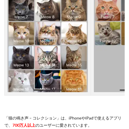
n
c
h
F
r
i
e
s
）
2.5
【
５
】
猫
翻
訳
2.6
【
６
】
「猫の鳴き声 – コレクション」は、iPhoneやiPadで使えるアプリ
ネ
で、
700万人以上
のユーザーに愛されています。
コ