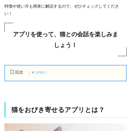
特徴や使い方も簡単に解説するので、ぜひチェックしてくださ
い！
アプリを使って、猫との会話を楽しみま
しょう！
目次
1
猫
を
お
び
猫をおびき寄せるアプリとは？
き
寄
せ
る