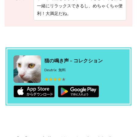
を
一緒にリラックスできるし、めちゃくちゃ便
と
ろ
利！大満足だね。
う
！
猫の鳴き声 – コレクション
Deutrix
無料
★★★★★
★★★★★