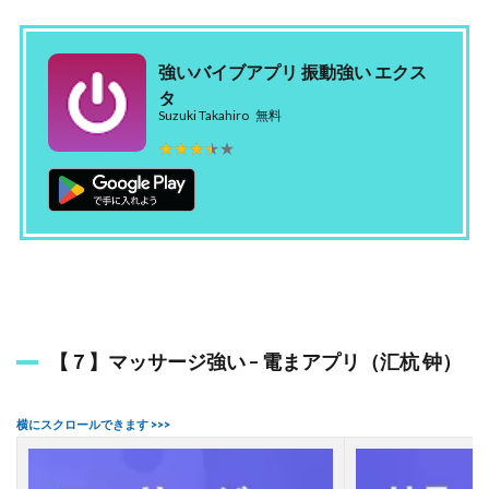
強いバイブアプリ 振動強い エクス
タ
Suzuki Takahiro
無料
★★★★★
★★★★★
【７】マッサージ強い – 電まアプリ（汇杭 钟）