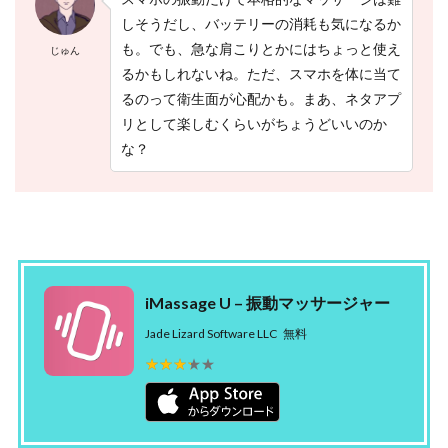
ま
しそうだし、バッテリーの消耗も気になるか
ア
も。でも、急な肩こりとかにはちょっと使え
プ
じゅん
リ
るかもしれないね。ただ、スマホを体に当て
（
るのって衛生面が心配かも。まあ、ネタアプ
汇
杭
リとして楽しむくらいがちょうどいいのか
钟
な？
）
3
よ
く
あ
る
質
iMassage U – 振動マッサージャー
問
Jade Lizard Software LLC
無料
3.1
I
★★★★★
★★★★★
P
h
o
n