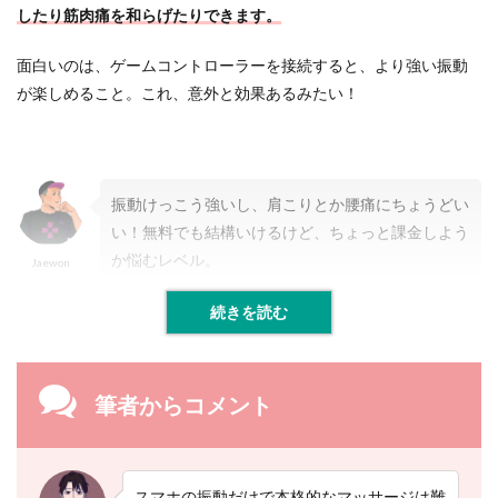
ア
したり筋肉痛を和らげたりできます。
プ
リ
振
面白いのは、ゲームコントローラーを接続すると、より強い振動
動
が楽しめること。これ、意外と効果あるみたい！
強
い
エ
ク
ス
振動けっこう強いし、肩こりとか腰痛にちょうどい
タ
い！無料でも結構いけるけど、ちょっと課金しよう
2.7
か悩むレベル。
Jaewon
【
７
続きを読む
】
マ
ッ
サ
ー
筆者からコメント
ジ
強
い
–
電
スマホの振動だけで本格的なマッサージは難