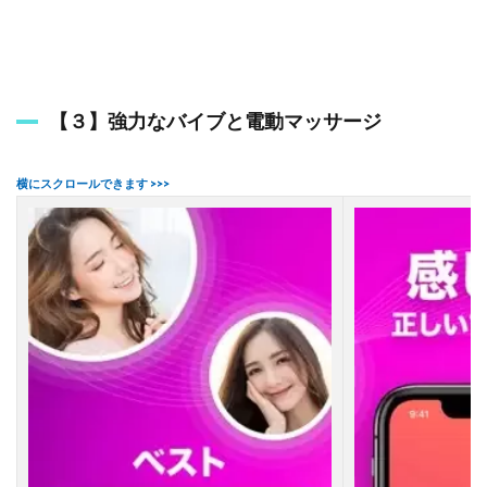
e
を
ず
っ
と
振
【３】強力なバイブと電動マッサージ
動
さ
せ
る
方
法
は
あ
り
ま
す
か
？
3.2
ス
マ
ホ
で