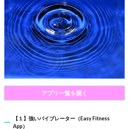
料
か
有
料
か
も
要
チ
ェ
ッ
ク
！
2
【
無
料
アプリ一覧を開く
】
お
す
す
め
【１】強いバイブレーター（Easy Fitness
の
App）
振