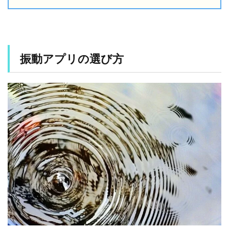
1
振
動
ア
プ
振動アプリの選び方
リ
の
選
び
方
1.1
振
動
パ
タ
ー
ン
の
豊
富
さ