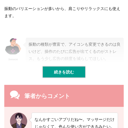
F
i
振動のバリエーションが多いから、肩こりやリラックスにも使え
t
ます。
n
e
s
s
A
p
振動の種類が豊富で、アイコンも変更できるのは良
p
いけど、操作のたびに広告が出てくるのがストレ
）
ス。もう少し広告の頻度を減らしてほしい。
Jaewon
2.2
続きを読む
【
２
】
i
M
筆者からコメント
a
s
s
a
g
なんかすごいアプリだね〜。マッサージだけ
e
じゃなくて、色んな使い方ができるみたい。