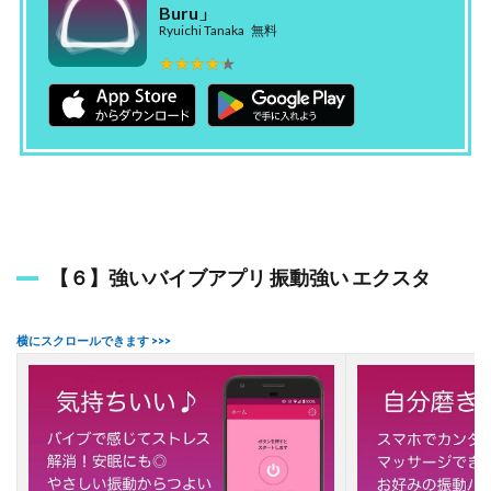
Buru」
Ryuichi Tanaka
無料
★★★★★
★★★★★
【６】強いバイブアプリ 振動強い エクスタ