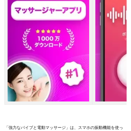
振
動
さ
せ
る
に
は
ど
う
す
れ
ば
い
い
で
す
か
？
4
振
動
ア
「強力なバイブと電動マッサージ」は、スマホの振動機能を使っ
プ