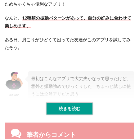
リ
ためちゃくちゃ便利なアプリ！
で
マ
なんと、
12種類の振動パターンがあって、自分の好みに合わせて
ッ
サ
楽しめます。
ー
ジ
ある日、肩こりがひどくて困ってた友達がこのアプリを試してみ
を
体
たそう。
験
し
よ
う
！
最初はこんなアプリで大丈夫かなって思ったけど、
意外と振動強めでびっくりした！ちょっと試しに使
うには全然アリだと思う！
Jaewon
続きを読む
筆者からコメント