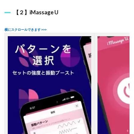
】
電
動
【２】iMassage U
マ
ッ
サ
ー
ジ
機
「
バ
ブ
ル
」
2.5
【
５
】
美
的
バ
イ
ブ
レ