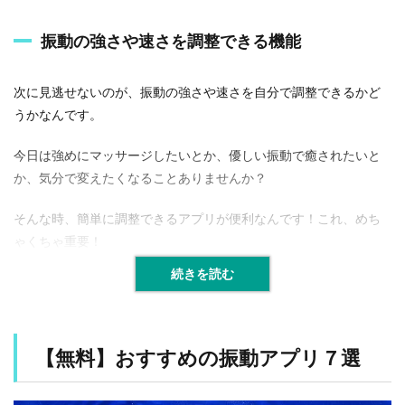
デ
ザ
振動の強さや速さを調整できる機能
イ
ン
も
次に見逃せないのが、振動の強さや速さを自分で調整できるかど
大
うかなんです。
事
1.4
今日は強めにマッサージしたいとか、優しい振動で癒されたいと
追
か、気分で変えたくなることありませんか？
加
機
そんな時、簡単に調整できるアプリが便利なんです！これ、めち
能
で
ゃくちゃ重要！
便
利
続きを読む
さ
ア
ッ
プ
！
【無料】おすすめの振動アプリ７選
1.5
無