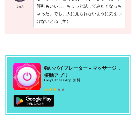
U
評判もいいし、ちょっと試してみたくなっち
じゅん
2.3
ゃった。でも、人に見られないように気をつ
【
けないとね（笑）
３
】
強
力
な
バ
イ
ブ
強いバイブレーター – マッサージ，
と
電
振動アプリ
動
Easy Fitness App
無料
マ
★★★★★
★★★★★
ッ
サ
ー
ジ
2.4
【
４