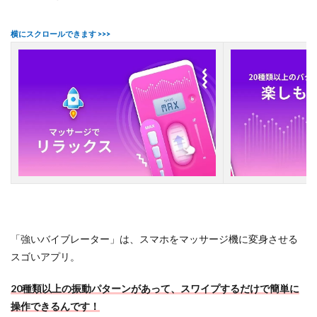
動
ア
プ
リ
７
選
2.1
【
１
】
強
い
バ
イ
ブ
レ
ー
タ
「強いバイブレーター」は、スマホをマッサージ機に変身させる
ー
スゴいアプリ。
（
E
a
20種類以上の振動パターンがあって、スワイプするだけで簡単に
s
操作できるんです！
y