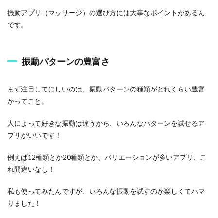
1.2
振動アプリ（マッサージ）の選び方には大事なポイントがあるん
振
動
です。
の
強
さ
や
振動パターンの豊富さ
速
さ
を
まず注目してほしいのは、振動パターンの種類がどれくらい豊富
調
整
かってこと。
で
き
人によって好きな振動は違うから、いろんなパターンを試せるア
る
プリがいいです！
機
能
例えば12種類とか20種類とか、バリエーションが多いアプリ、こ
1.3
れ間違いなし！
使
い
私も使ってみたんですが、いろんな振動を試すのが楽しくてハマ
や
す
りました！
さ
と