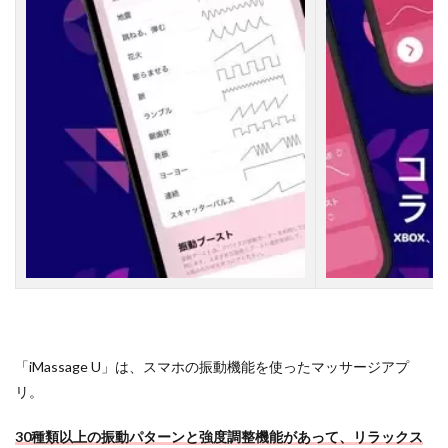
ー
シ
ョ
ン
「
B
u
r
u
B
u
r
u
」
2.6
【
６
】
強
「iMassage U」は、スマホの振動機能を使ったマッサージアプ
い
リ。
バ
イ
ブ
30種類以上の振動パターンと強度調整機能があって、リラックス