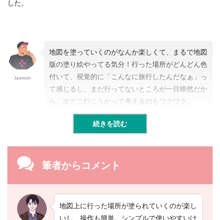
した。
ッ
プ
ノ
ー
ト
地図を塗っていくのがなんか楽しくて、まるで地図
2.7
版の塗り絵やってる気分！行った場所がどんどん色
【
付いて、視覚的に「こんなに旅行したんだなぁ」っ
７
Jaewon
】
て感じるし、まだ行ってないところが一目瞭然だか
た
ら、次どこ行こうかって考えるのもワクワク。
び
ち
ず
続きを読む
2.8
【
８
筆者からコメント
】
i
t
t
地図上に行った場所が塗られていくのが楽し
a
（
いし、操作も簡単。シンプルで使いやすいけ