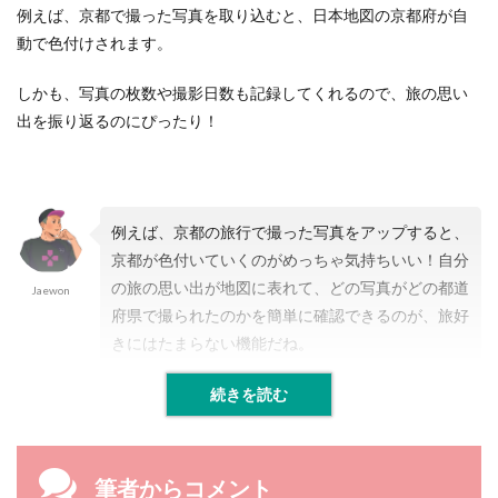
都
例えば、京都で撮った写真を取り込むと、日本地図の京都府が自
道
動で色付けされます。
府
県
を
しかも、写真の枚数や撮影日数も記録してくれるので、旅の思い
制
出を振り返るのにぴったり！
覇
し
よ
う
！
例えば、京都の旅行で撮った写真をアップすると、
京都が色付いていくのがめっちゃ気持ちいい！自分
の旅の思い出が地図に表れて、どの写真がどの都道
Jaewon
府県で撮られたのかを簡単に確認できるのが、旅好
きにはたまらない機能だね。
続きを読む
筆者からコメント