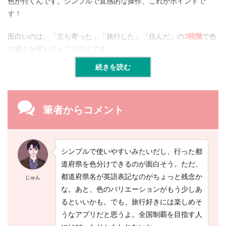
色が付くんです。シンプルで直感的な操作、これがポイントで
ぶ
す！
し
ア
プ
面白いのは、「立ち寄った」「旅行した」「住んだ」の
3段階
で色
リ
の濃さが変わるところなんです。
１
０
続きを読む
選
2.1
【
１
筆者からコメント
】
J
a
p
シンプルで使いやすいみたいだし、行った都
a
n
道府県を色分けできるのが面白そう。ただ、
C
都道府県名が英語表記なのがちょっと残念か
じゅん
o
m
な。あと、色のバリエーションがもう少しあ
p
るといいかも。でも、旅行好きには楽しめそ
l
うなアプリだと思うよ。全国制覇を目指す人
e
t