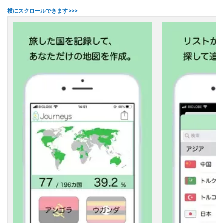
都
道
府
県
2.4
【
４
】
都
道
府
県
制
覇
–
M
y
J
a
p
a
n
M