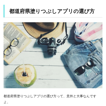
道
府
県
都道府県塗りつぶしアプリの選び方
塗
り
つ
ぶ
し
ア
プ
リ
の
選
び
方
1.1
使
い
や
す
さ
都道府県塗りつぶしアプリの選び方って、意外と大事なんです
1.2
よ。
カ