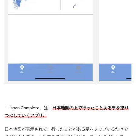
必
見
】
4
7
都
道
府
県
を
制
覇
！
行
っ
た
こ
と
あ
「Japan Complete」は、
日本地図の上で行ったことある県を塗り
る
県
つぶしていくアプリ。
の
塗
日本地図が表示されて、行ったことがある県をタップするだけで
り
つ