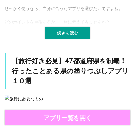
ス
せっかく使うなら、自分に合ったアプリを選びたいですよね。
タ
マ
イ
どのポイントを重視するか、一緒に考えてみませんか？
ズ
性
続きを読む
1.3
自
動
【旅行好き必見】47都道府県を制覇！
記
録
行ったことある県の塗りつぶしアプリ
機
能
１０選
1.4
写
真
機
能
アプリ一覧を開く
も
お
す
す