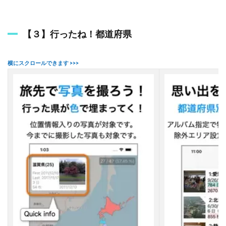
k
O
’
T
【３】行ったね！都道府県
r
a
v
e
l
3
地
図
塗
り
つ
ぶ
し
ア
プ
リ
を
活
用
し