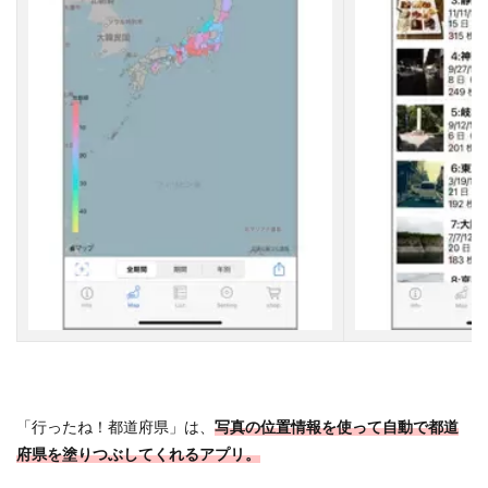
た
旅
の
楽
し
み
方
4
日
本
地
図
塗
り
つ
ぶ
し
ア
プ
リ
「行ったね！都道府県」は
、
写真の位置情報を使って自動で都道
で
府県を塗りつぶしてくれるアプリ。
4
7