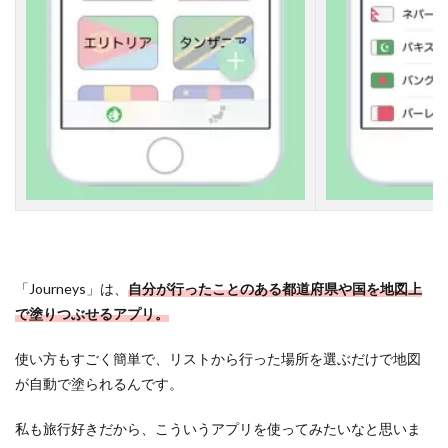
a
p
2.5
【
５
】
経
県
値
-
け
い
け
ん
ち
「Journeys」は、
自分が行ったことのある都道府県や国を地図上
-
で塗りつぶせるアプリ。
2.6
使い方もすごく簡単で、リストから行った場所を選ぶだけで地図
【
６
が自動で塗られるんです。
】
ト
私も旅行好きだから、こういうアプリを使ってみたいなと思いま
リ