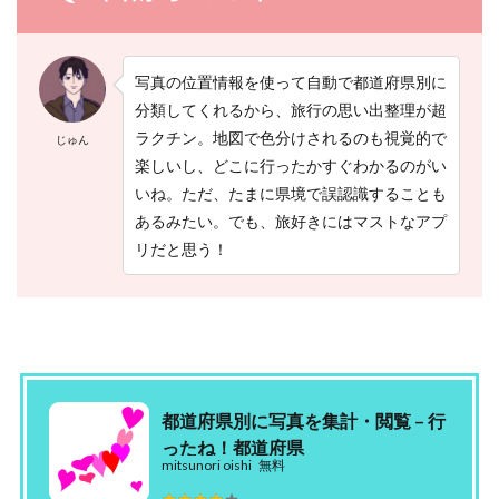
写真の位置情報を使って自動で都道府県別に
分類してくれるから、旅行の思い出整理が超
ラクチン。地図で色分けされるのも視覚的で
じゅん
楽しいし、どこに行ったかすぐわかるのがい
いね。ただ、たまに県境で誤認識することも
あるみたい。でも、旅好きにはマストなアプ
リだと思う！
都道府県別に写真を集計・閲覧 – 行
ったね！都道府県
mitsunori oishi
無料
★★★★★
★★★★★