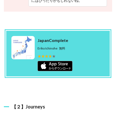
にはぴったりかもしれないね。
e
2.2
【
２
】
J
o
JapanComplete
u
r
Eriko Ichinohe
無料
n
★★★★★
★★★★★
e
y
s
2.3
【
３
】
行
っ
た
【２】Journeys
ね
！