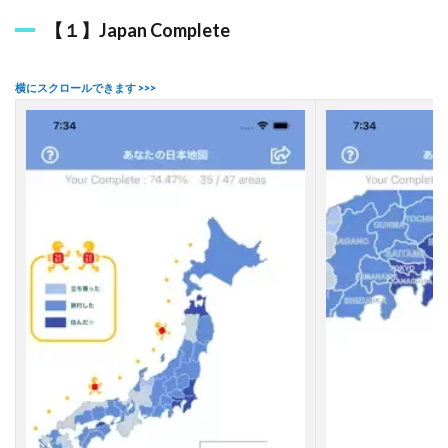
め
【１】Japan Complete
1.5
共
有
機
能
が
あ
る
と
も
っ
と
楽
し
い
2
【
旅
行
好
き