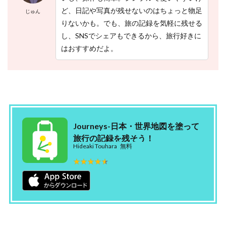
イ
ど、日記や写真が残せないのはちょっと物足
じゅん
ッ
タ
りないかも。でも、旅の記録を気軽に残せる
）
し、SNSでシェアもできるから、旅行好きに
はおすすめだよ。
2.9
【
９
】
m
o
g
i
Journeys-日本・世界地図を塗って
r
i
旅行の記録を残そう！
Hideaki Touhara
無料
2.10
★★★★★
★★★★★
【
１
０
】
M
a
r