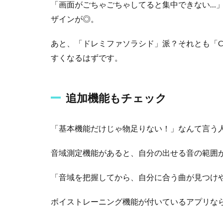
「画面がごちゃごちゃしてると集中できない…
の
ザインが◎。
音
程
チ
あと、「ドレミファソラシド」派？それとも「C
ェ
すくなるはずです。
ッ
カ
ー
ア
追加機能もチェック
プ
リ
５
「基本機能だけじゃ物足りない！」なんて言う
選
音域測定機能があると、自分の出せる音の範囲
2.1
【
１
「音域を把握してから、自分に合う曲が見つけ
】
音
ボイストレーニング機能が付いているアプリな
程
チ