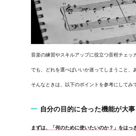
合
っ
た
機
能
が
大
事
音楽の練習やスキルアップに役立つ音程チェッ
1.2
でも、どれを選べばいいか迷ってしまうこと、
使
い
や
そんなときは、以下のポイントを参考にしてみ
す
さ
も
自分の目的に合った機能が大事
ポ
イ
ン
まずは、「何のために使いたいのか？」をはっ
ト
！