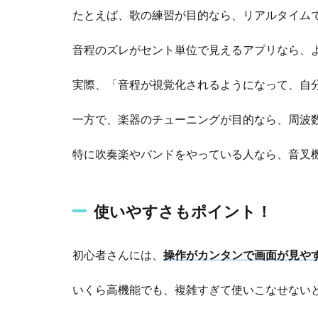
たとえば、歌の練習が目的なら、リアルタイム
1.3
追
音程のズレがセント単位で見えるアプリなら、
加
機
実際、「音程が視覚化されるようになって、自
能
も
一方で、楽器のチューニングが目的なら、周波
チ
ェ
ッ
特に吹奏楽やバンドをやっている人なら、音叉
ク
2
使いやすさもポイント！
【
無
料
初心者さんには、
操作がカンタンで画面が見や
】
お
す
いくら高機能でも、複雑すぎて使いこなせない
す
め