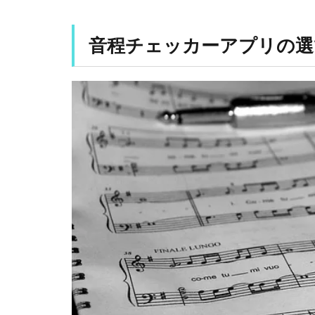
音
程
チ
音程チェッカーアプリの選
ェ
ッ
カ
ー
ア
プ
リ
の
選
び
方
1.1
自
分
の
目
的
に