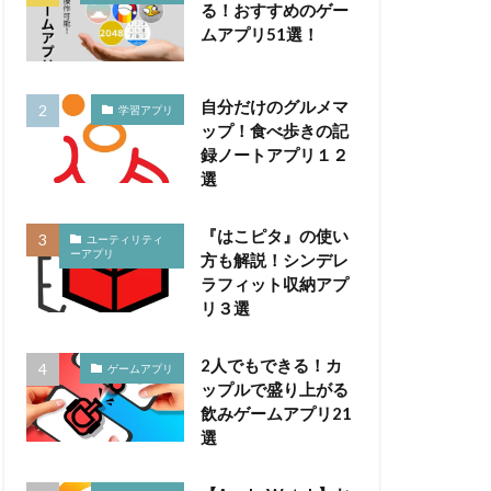
る！おすすめのゲー
ムアプリ51選！
自分だけのグルメマ
学習アプリ
ップ！食べ歩きの記
録ノートアプリ１２
選
『はこピタ』の使い
ユーティリティ
ーアプリ
方も解説！シンデレ
ラフィット収納アプ
リ３選
2人でもできる！カ
ゲームアプリ
ップルで盛り上がる
飲みゲームアプリ21
選