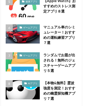
【Apple Watch】お
健康アプリ
すすめのストレス測
定アプリ８選
マニュアル車のシミ
ゲームアプリ
ュレーター！おすす
めの運転練習アプリ
７選
ランダムでお題が出
ゲームアプリ
される！無料のジェ
スチャーゲームアプ
リ５選
【本物&無料】霊波
AIアプリ
強度を測定！おすす
めの幽霊探知機アプ
リ７選