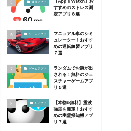
【Apple Watch】お
健康アプリ
すすめのストレス測
定アプリ８選
マニュアル車のシミ
ゲームアプリ
ュレーター！おすす
めの運転練習アプリ
７選
ランダムでお題が出
ゲームアプリ
される！無料のジェ
スチャーゲームアプ
リ５選
【本物&無料】霊波
AIアプリ
強度を測定！おすす
めの幽霊探知機アプ
リ７選