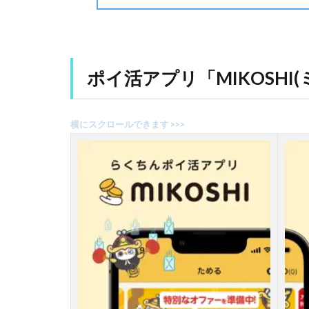
1
ポ
イ
活
ポイ活アプリ「MIKOSHI
ア
プ
リ
「
M
I
K
O
S
H
I
(
ミ
コ
シ
)