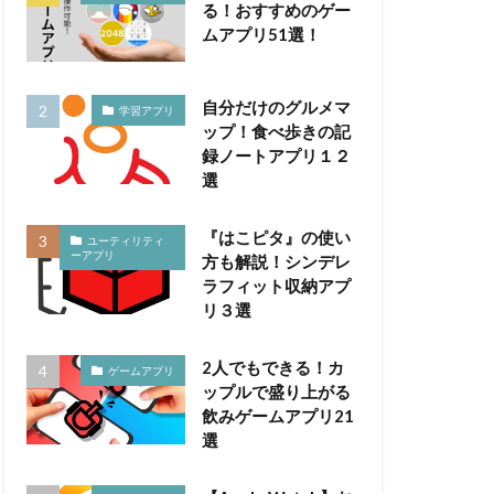
る！おすすめのゲー
ムアプリ51選！
自分だけのグルメマ
学習アプリ
ップ！食べ歩きの記
録ノートアプリ１２
選
『はこピタ』の使い
ユーティリティ
ーアプリ
方も解説！シンデレ
ラフィット収納アプ
リ３選
2人でもできる！カ
ゲームアプリ
ップルで盛り上がる
飲みゲームアプリ21
選