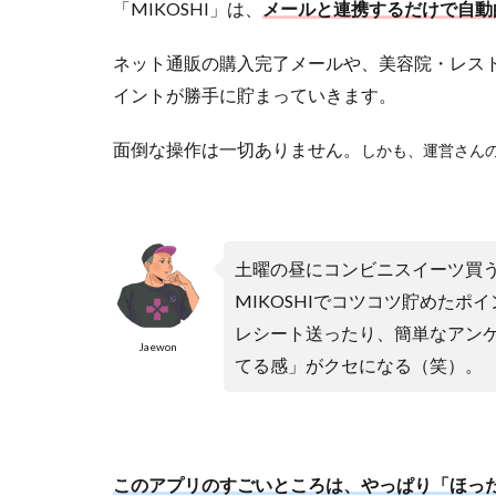
る
「MIKOSHI」は、
メールと連携するだけで自動
理
由
ネット通販の購入完了メールや、美容院・レス
2.1
イントが勝手に貯まっていきます。
知
名
面倒な操作は一切ありません。
しかも、運営さん
度
が
低
す
ぎ
土曜の昼にコンビニスイーツ買
て
MIKOSHIでコツコツ貯めた
不
安
レシート送ったり、簡単なアン
Jaewon
に
てる感」がクセになる（笑）。
？
2.2
メ
ー
このアプリのすごいところは、やっぱり「ほっ