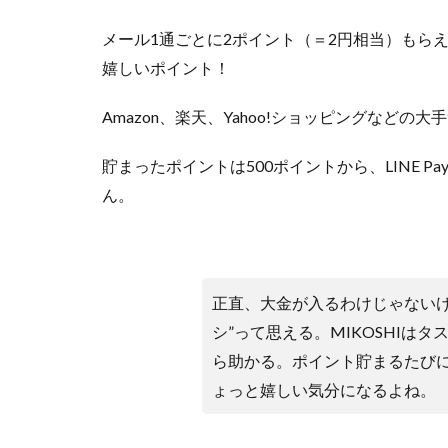
ル
連
メール1通ごとに2ポイント（＝2円相当）もら
携
に
嬉しいポイント！
ち
ょ
Amazon、楽天、Yahoo!ショッピングなどの
っ
と
貯まったポイントは500ポイントから、LINE P
抵
抗
ん。
2.3
「
怪
し
正直、大金が入るわけじゃないけ
い
シ”って思える。MIKOSHIは
」
ら助かる。ポイント貯まるたび
っ
て
ょっと嬉しい気分になるよね。
検
索
候