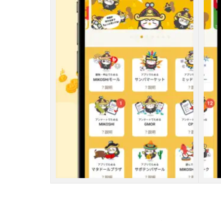
」
と
は
？
2
M
I
K
O
S
H
I
が
怪
し
い
と
言
わ
れ