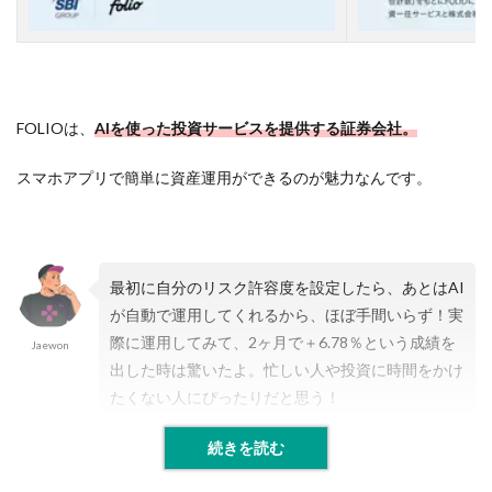
3
無
料
の
A
I
株
FOLIOは、
AIを使った投資サービスを提供する証券会社。
価
予
スマホアプリで簡単に資産運用ができるのが魅力なんです。
測
ツ
ー
ル
３
選
最初に自分のリスク許容度を設定したら、あとはAI
が自動で運用してくれるから、ほぼ手間いらず！実
3.1
【
際に運用してみて、2ヶ月で＋6.78％という成績を
Jaewon
１
出した時は驚いたよ。忙しい人や投資に時間をかけ
】
たくない人にぴったりだと思う！
A
I
銘
続きを読む
柄
ナ