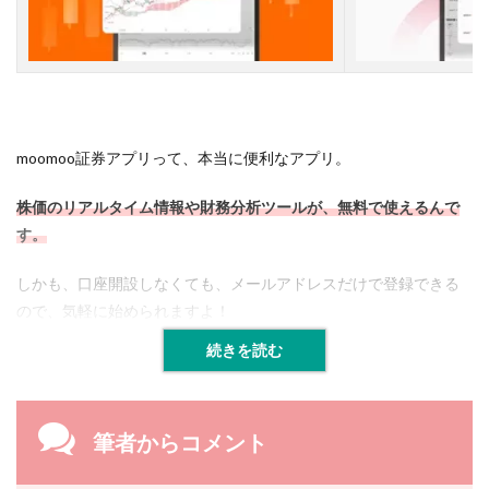
測
ア
プ
リ
８
選
2.1
【
moomoo証券アプリって、本当に便利なアプリ。
１
】
株価のリアルタイム情報や財務分析ツールが、無料で使えるんで
m
す。
o
o
m
しかも、口座開設しなくても、メールアドレスだけで登録できる
o
ので、気軽に始められますよ！
o
証
続きを読む
券
-
米
株
2
筆者からコメント
4
時