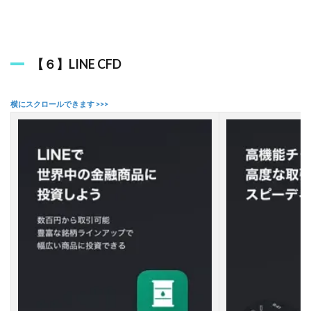
【６】LINE CFD