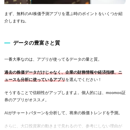
タ
の
豊
まず、無料のAI株価予測アプリを選ぶ時のポイントをいくつか紹
富
介しますね。
さ
と
質
データの豊富さと質
1.2
使
い
一番大事なのは、アプリが使ってるデータの量と質。
や
す
過去の株価データだけじゃなく、企業の財務情報や経済指標、ニ
さ
と
ュースも分析に使っているアプリ
を選んでください！
イ
ン
そうすることで信頼性がアップしますよ。個人的には、moomoo証
タ
ー
券のアプリがオススメ。
フ
ェ
AIがチャートパターンを分析して、将来の株価トレンドを予測。
ー
ス
さらに、大口投資家の動きまで見れるので、参考にしない理由が