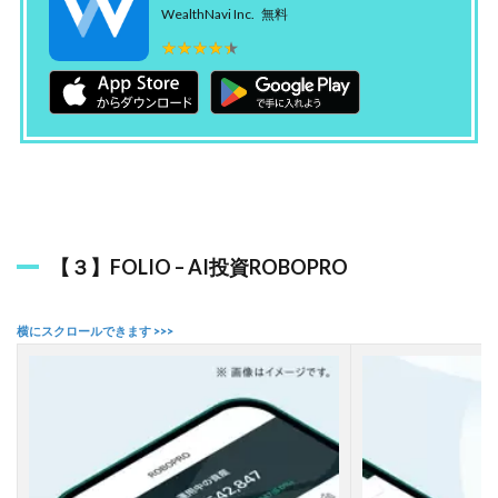
ン
WealthNavi Inc.
無料
★★★★★
★★★★★
2.6
【
６
】
L
I
N
E
C
F
D
【３】FOLIO – AI投資ROBOPRO
2.7
【
７
】
F
i
s
c
o
A