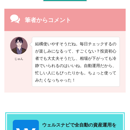
株
ゲ
ー
ム
筆者からコメント
ア
プ
リ
で
リ
結構使いやすそうだね。毎日チェックするの
ア
が楽しみになるって、すごくない？投資初心
ル
者でも大丈夫そうだし、相場が下がっても冷
株
じゅん
価
静でいられるのはいいね。自動運用だから、
の
忙しい人にもぴったりかも。ちょっと使って
株
式
みたくなっちゃった！
投
資
シ
ミ
ュ
レ
ー
シ
ウェルスナビで全自動の資産運用を
ョ