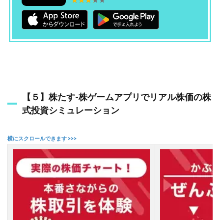
予
想
ア
プ
リ
の
今
後
【５】株たす-株ゲームアプリでリアル株価の株
式投資シミュレーション