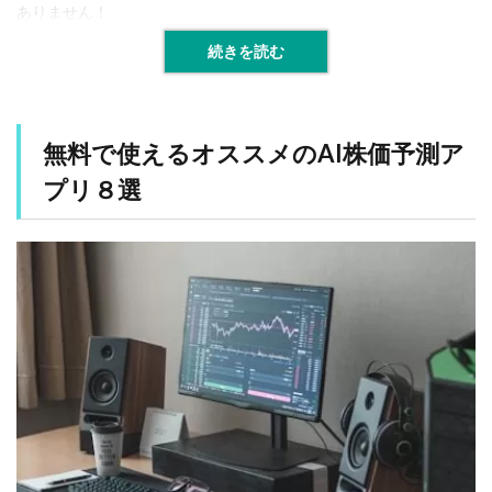
1.3
ありません！
コ
ミ
続きを読む
ュ
ニ
テ
ィ
無料で使えるオススメのAI株価予測ア
機
能
プリ８選
1.4
無
料
で
使
え
る
機
能
の
範
囲
1.5