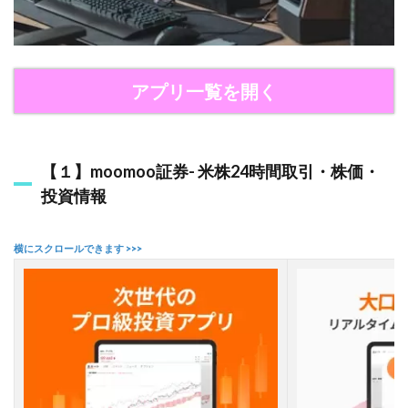
実
績
と
信
頼
アプリ一覧を開く
性
2
無
料
【１】moomoo証券- 米株24時間取引・株価・
で
投資情報
使
え
る
オ
ス
ス
メ
の
A
I
株
価
予