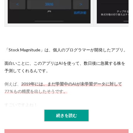
法
と
メ
リ
ッ
ト
6
A
「Stock Magnitude」は、個人のプログラマーが開発したアプリ。
I
株
面白いことに、このアプリはAIを使って、数日後に急騰する株を
価
予
予測してくれるんです。
想
ア
例えば、
2019年には、まだ学習中のAIが未学習データに対して
プ
リ
77％もの精度を出したそうです。
を
使
すごいですよね！
う
際
続きを読む
の
注
意
点