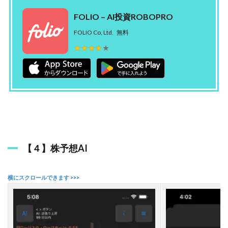
y
FOLIO – AI投資ROBOPRO
株
）
FOLIO Co, Ltd.
無料
★★★★★
★★★★★
3.3
【
３
】
投
資
の
森
4
A
【４】株予想AI
I
株
価
予
想
ア
プ
リ
っ