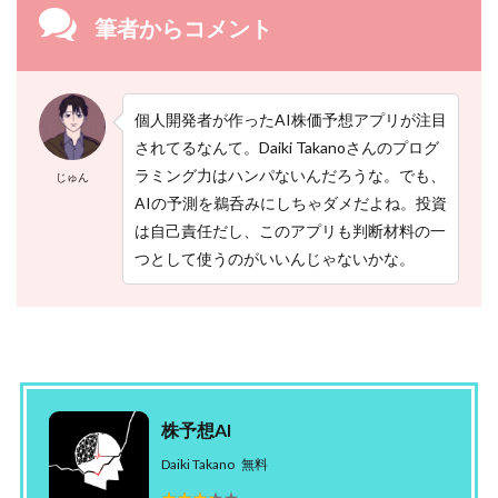
と
筆者からコメント
リ
ス
ク
対
個人開発者が作ったAI株価予想アプリが注目
策
されてるなんて。Daiki Takanoさんのプログ
6.1
ラミング力はハンパないんだろうな。でも、
注
じゅん
意
AIの予測を鵜呑みにしちゃダメだよね。投資
点
は自己責任だし、このアプリも判断材料の一
つとして使うのがいいんじゃないかな。
6.2
リ
ス
ク
対
策
7
株予想AI
A
I
Daiki Takano
無料
株
価
★★★★★
★★★★★