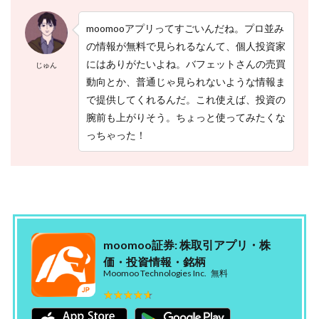
間
取
引
moomooアプリってすごいんだね。プロ並み
・
の情報が無料で見られるなんて、個人投資家
株
にはありがたいよね。バフェットさんの売買
価
じゅん
・
動向とか、普通じゃ見られないような情報ま
投
で提供してくれるんだ。これ使えば、投資の
資
情
腕前も上がりそう。ちょっと使ってみたくな
報
っちゃった！
2.2
【
２
】
ウ
ェ
ル
moomoo証券: 株取引アプリ・株
ス
価・投資情報・銘柄
ナ
Moomoo Technologies Inc.
無料
ビ
で
★★★★★
★★★★★
全
自