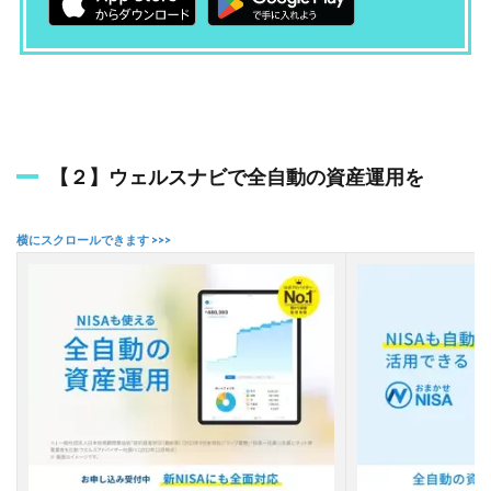
動
の
資
産
運
用
を
【２】ウェルスナビで全自動の資産運用を
2.3
【
３
】
F
O
L
I
O
–
A
I
投
資
R
O