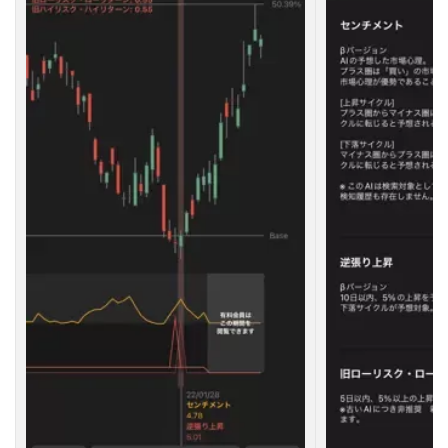
て
本
当
に
当
た
る
の
？
5
A
I
株
価
予
想
ア
プ
リ
の
活
用
方