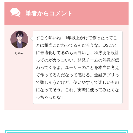
ビ
（
筆者からコメント
マ
ネ
ッ
ク
ス
すごく熱いね！1年以上かけて作ったってこ
証
券
とは相当こだわってるんだろうな。OSごと
）
に最適化してるのも面白いし、秩序ある設計
じゅん
ってのがカッコいい。開発チームの熱意が伝
3.2
わってくるよ。ユーザーのことを本当に考え
【
２
て作ってるんだなって感じる。金融アプリっ
】
て難しそうだけど、使いやすくて楽しいもの
A
になってそう。これ、実際に使ってみたくな
I
翌
っちゃったな！
日
株
価
予
測
（
m