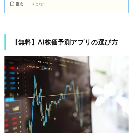
目次
1
【
無
料
】
【無料】AI株価予測アプリの選び方
A
I
株
価
予
測
ア
プ
リ
の
選
び
方
1.1
デ
ー