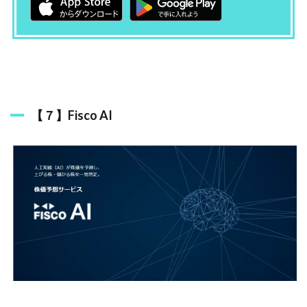
【７】Fisco AI