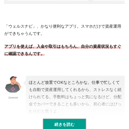
B
O
P
R
O
「ウェルスナビ」、かなり便利なアプリ。スマホだけで資産運用
ができちゃうんです。
2.4
【
４
アプリを使えば、入金や取引はもちろん、自分の資産状況もすぐ
】
に確認できるんです。
株
予
想
A
I
ほとんど放置でOKなところかな。仕事で忙しくて
2.5
も自動で資産運用してくれるから、ストレスなく続
【
けられてる。手数料はちょっと気になるけど、分配
Jaewon
５
金でカバーできることも多いから、初心者にはぴっ
】
株
たりだと思うよ。
た
す
続きを読む
-