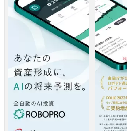
I
2.8
【
８
】
じ
ぶ
ん
銀
行
ア
プ
リ
（
a
u
じ
ぶ
ん
銀
行
）