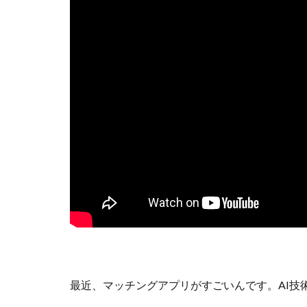
m
a
r
r
i
s
h
)
婚
活
・
マ
ッ
チ
ン
グ
ア
プ
リ
最近、マッチングアプリがすごいんです。AI技
1.2