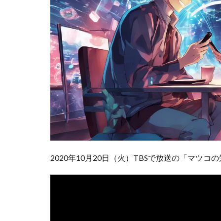
さ
れ
た
A
I
マ
ッ
チ
ン
グ
ア
プ
リ
1.1
2020年10月20日（火）TBSで放送の「マ
マ
リ
ッ
シ
ュ
(