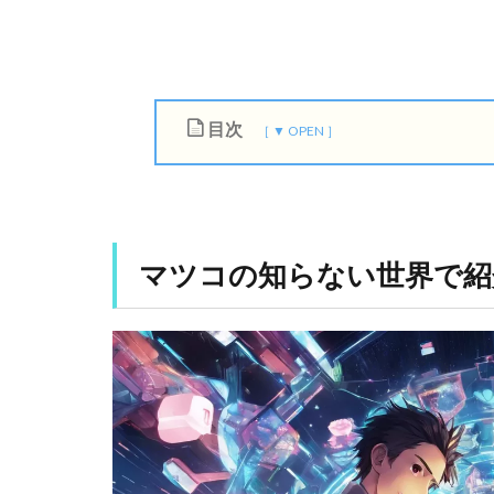
目次
1
マ
ツ
コ
マツコの知らない世界で紹
の
知
ら
な
い
世
界
で
紹
介