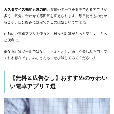
す
す
カスタマイズ機能も魅力的。
背景やテーマを変更できるアプリが
め
の
多く、気分に合わせて雰囲気を変えられます。毎日使うものだか
か
らこそ、自分好みに設定できるのは嬉しいですよね。
わ
い
い
かわいい電卓アプリを使うと、日々の計算がもっと楽しく、もっ
電
と便利に。
卓
ア
単なる計算ツールではなく、ちょっとした癒しや楽しみを与えて
プ
リ
くれる存在です。みなさんも、ぜひ試してみてください！
７
選
2.1
【無料＆広告なし】おすすめのかわい
【
１
い電卓アプリ７選
】
か
わ
い
い
電