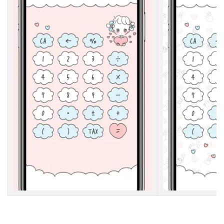
プ
リ
を
使
っ
て
み
よ
う
！