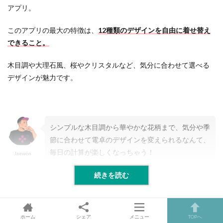
アプリ。
このアプリの最大の特徴は、
12種類のデザインを自由に着せ替え
できること。
木目調や大理石風、桜やクリスタルなど、気分に合わせて選べる
デザインが魅力です。
シンプルな木目調から華やかな花柄まで、気分や季
節に合わせて電卓のデザインを変えられるなんて、
毎日の計算が楽しくなっちゃう！
Jaewon
続きを読む
筆者からコメント
ホーム
シェア
メニュー
TOPへ