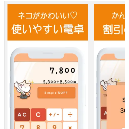
【
２
】
か
わ
い
い
電
卓
・
き
せ
か
え
計
算
機
『
C
a
l
c
u
t
e