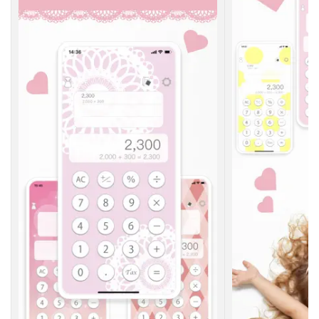
【
７
】
お
し
ゃ
れ
電
卓
（
H
i
k
a
r
i
M
a
n
o
）
3
電
卓