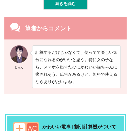
続きを読む
電
卓
^
.
.
筆者からコメント
^
『
c
a
l
計算するだけじゃなくて、使ってて楽しい気
c
分になれるのがいいと思う。特に女の子な
a
ら、スマホを出すたびにかわいい猫ちゃんに
t
じゅん
』
癒されそう。広告があるけど、無料で使える
ならありがたいよね。
2.5
【
５
】
か
わ
い
い
かわいい電卓 | 割引計算機がついて
ネ