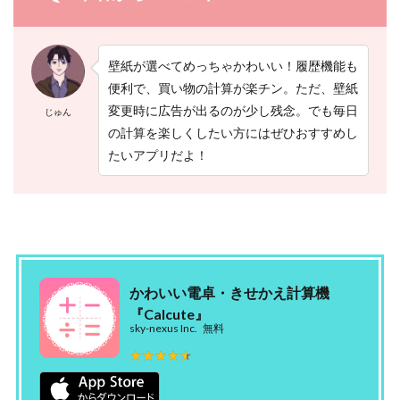
問
4.1
無
壁紙が選べてめっちゃかわいい！履歴機能も
料
の
便利で、買い物の計算が楽チン。ただ、壁紙
電
変更時に広告が出るのが少し残念。でも毎日
じゅん
卓
の計算を楽しくしたい方にはぜひおすすめし
ア
プ
たいアプリだよ！
リ
で
お
す
す
め
は
？
かわいい電卓・きせかえ計算機
『Calcute』
4.2
sky-nexus Inc.
無料
ア
ン
★★★★★
★★★★★
ド
ロ
イ