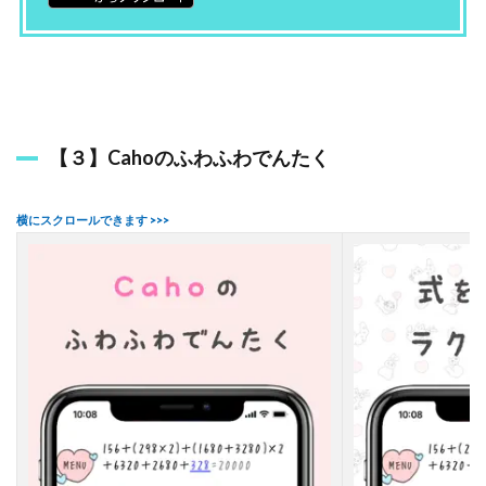
ド
で
計
算
機
ア
プ
【３】Cahoのふわふわでんたく
リ
の
お
す
す
め
は
？
5
か
わ
い
い
電
卓
ア