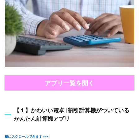
卓
|
割
引
計
算
機
が
つ
い
て
い
る
か
ん
アプリ一覧を開く
た
ん
計
算
機
【１】かわいい電卓 | 割引計算機がついている
ア
かんたん計算機アプリ
プ
リ
2.2