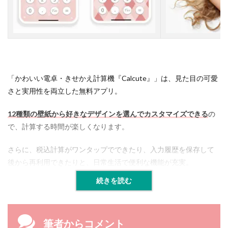
ア
プ
リ
を
選
ぶ
と
き
「かわいい電卓・きせかえ計算機『Calcute』」は、見た目の可愛
に
さと実用性を両立した無料アプリ。
注
目
す
12種類の壁紙から好きなデザインを選んでカスタマイズできる
の
る
で、計算する時間が楽しくなります。
便
利
機
さらに、税込計算がワンタップでできたり、入力履歴を保存して
能
後から再利用できたりと、日常生活で便利な機能が充実。
4
続きを読む
よ
く
あ
る
筆者からコメント
質