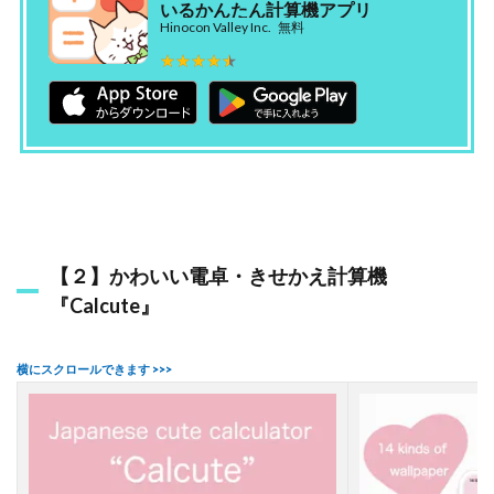
コ
いるかんたん計算機アプリ
電
Hinocon Valley Inc.
無料
卓
★★★★★
★★★★★
2.6
【
６
】
色
彩
電
卓
–
【２】かわいい電卓・きせかえ計算機
ス
マ
『Calcute』
ー
ト
＆
キ
ュ
ー
ト
2.7