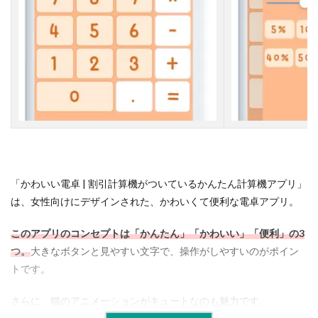
』
2.3
【
３
】
C
a
h
o
の
ふ
わ
ふ
「かわいい電卓 | 割引計算機がついているかんたん計算機アプリ」
わ
は、女性向けにデザインされた、かわいくて便利な電卓アプリ。
で
ん
このアプリのコンセプトは「かんたん」「かわいい」「便利」の3
た
く
つ。
大きなボタンと見やすい文字で、操作がしやすいのがポイン
トです。
2.4
【
さらに、猫のアニメーションがキュートなのも魅力です。
４
】