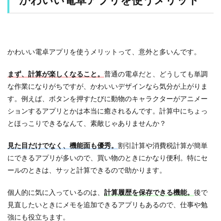
電
卓
ア
プ
リ
を
かわいい電卓アプリを使うメリットって、意外と多いんです。
使
う
まず、計算が楽しくなること。
普通の電卓だと、どうしても単調
メ
リ
な作業になりがちですが、かわいいデザインなら気分が上がりま
ッ
す。例えば、ボタンを押すたびに動物のキャラクターがアニメー
ト
ションするアプリとかは本当に癒されるんです。計算中にちょっ
とほっこりできるなんて、素敵じゃありませんか？
2
【
無
見た目だけでなく、機能面も優秀。
割引計算や消費税計算が簡単
料
にできるアプリが多いので、買い物のときにかなり便利。特にセ
＆
広
ールのときは、サッと計算できるので助かります。
告
な
個人的に気に入っているのは、
計算履歴を保存できる機能。
後で
し
見直したいときにメモを追加できるアプリもあるので、仕事や勉
】
お
強にも役立ちます。