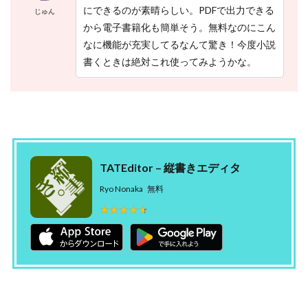
ー
にできるのが素晴らしい。PDFで出力できる
じゅん
ド
の
から電子書籍化も簡単そう。無料なのにこん
活
なに機能が充実してるなんて驚き！今度小説
用
書くときは絶対これ使ってみようかな。
3.4
デ
ー
タ
の
出
力
TATEditor – 縦書きエディタ
と
共
Ryo Nonaka
無料
有
★★★★★
★★★★★
4
よ
く
あ
る
質
問