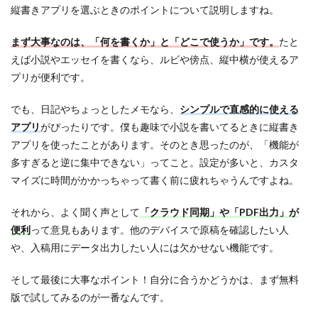
n
縦書きアプリを選ぶときのポイントについて説明しますね。
d
r
o
まず大事なのは、「何を書くか」と「どこで使うか」です。
たと
i
えば小説やエッセイを書くなら、ルビや傍点、縦中横が使えるア
d
プリが便利です。
で
使
え
でも、日記やちょっとしたメモなら、
シンプルで直感的に使える
る
アプリ
がぴったりです。僕も趣味で小説を書いてるときに縦書き
！
お
アプリを使ったことがあります。そのとき思ったのが、「機能が
す
多すぎると逆に集中できない」ってこと。設定が多いと、カスタ
す
マイズに時間がかかっちゃって書く前に疲れちゃうんですよね。
め
の
縦
それから、よく聞く声として
「クラウド同期」や「PDF出力」が
書
便利
って意見もあります。他のデバイスで原稿を確認したい人
き
ア
や、入稿用にデータ出力したい人には欠かせない機能です。
プ
リ
そして最後に大事なポイント！自分に合うかどうかは、まず無料
２
選
版で試してみるのが一番なんです。
2.1