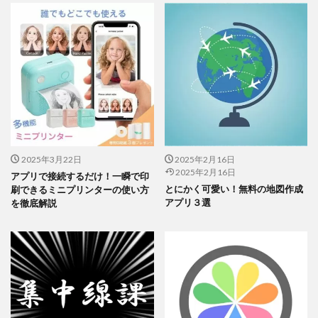
縦書きに対応しているソフトはけっこうあるんです！パソコンで
縦書き文書を作りたいときに便利なものをいくつか紹介します。
まずおすすめしたいのが「
TATEditor（Windows/Mac/Ubuntu対
応）
」。特に気に入っているフリーソフトです。
縦書き・横書きどちらもOKで、アウトライン機能付きだから、章
の整理もカンタン。小説を書くときに便利な機能がいろいろ入っ
ていて、「
小説家になろう
」や「
カクヨム
」などのルビ記法にも
2025年3月22日
2025年2月16日
対応済みとなっています！
2025年2月16日
アプリで接続するだけ！一瞬で印
とにかく可愛い！無料の地図作成
刷できるミニプリンターの使い方
最近はAndroidやiOS版も出たので、スマホでも使えるようになり
アプリ３選
を徹底解説
ましたのでマルチ対応が最高です。
次に「
Mery
」。これはとにかく軽いのが魅力で、重いパソコンで
もサクサク動くのが嬉しいポイントです！シンプルなデザインで
使いやすいし、縦書きにもバッチリ対応しています。