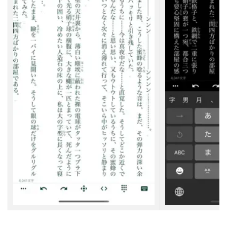
i
d
縦
書
き
ア
プ
リ
の
活
用
方
法
3.1
縦
書
き
ア
プ
リ
の
基
本
的