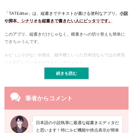
な
使
い
「TATEditor」は、縦書きでテキストが書ける便利なアプリ。
小説
方
や脚本、シナリオを縦書きで書きたい人にピッタリです。
3.2
このアプリ、縦書きだけじゃなく。横書きへの切り替えも簡単に
便
利
できちゃうんです。
な
機
ルビ（ふりがな）や傍点、縦中横といった日本語ならではの表現
能
を
にも対応しているのがうれしいポイント！
使
い
続きを読む
こ
な
す
筆者からコメント
3.3
原
稿
用
日本語の小説執筆に最適な縦書きエディタだ
紙
モ
と思います！特にルビ機能や傍点表示が簡単