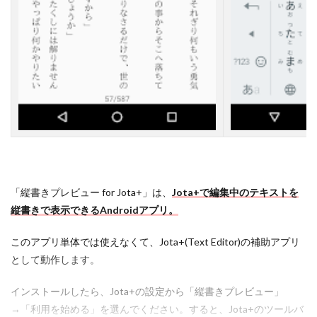
方
は
？
4.3
A
n
d
r
o
i
d
で
縦
読
「縦書きプレビュー for Jota+」は、
Jota+で編集中のテキストを
み
縦書きで表示できるAndroidアプリ。
す
る
このアプリ単体では使えなくて、Jota+(Text Editor)の補助アプリ
に
は
として動作します。
？
インストールしたら、Jota+の設定から「縦書きプレビュー」
5
→「利用を始める」を選んでください。すると、Jota+のツールバ
A