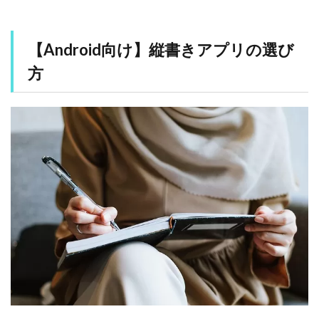
【
A
n
d
【Android向け】縦書きアプリの選び
r
方
o
i
d
向
け
】
縦
書
き
ア
プ
リ
の
選
び
方
2
A