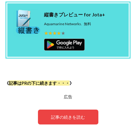
縦書きプレビュー for Jota+
Aquamarine Networks.
無料
★★★★★
★★★★★
《
記事はPRの下に続きます・・・
》
広告
記事の続きを読む