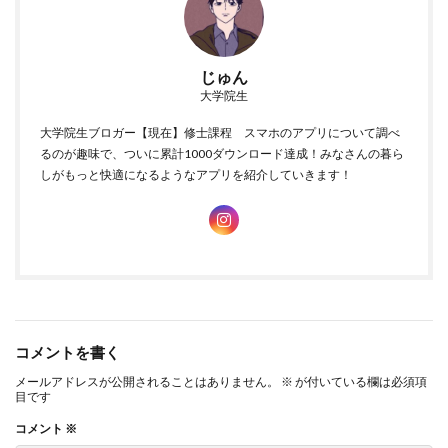
縦書きアプリの基本的な使い方
じゅん
「縦書きアプリって難しそう…」って思っていませんか？
大学院生
でも、実際にAndroidで使ってみると、そんなにハードル高くあり
大学院生ブロガー【現在】修士課程 スマホのアプリについて調べ
ません。
るのが趣味で、ついに累計1000ダウンロード達成！みなさんの暮ら
しがもっと快適になるようなアプリを紹介していきます！
まずはアプリをダウンロードして開く → 新しい文書を作成 → あと
は文字を入力していくだけ！
入力した文字が自動で縦書きになるので、特別な設定も必要なし
で、これなら誰でもすぐに始められます。
コメントを書く
便利な機能を使いこなす
メールアドレスが公開されることはありません。
※
が付いている欄は必須項
目です
縦書きアプリは、ただ縦書き入力できるだけじゃないんです。
コメント
※