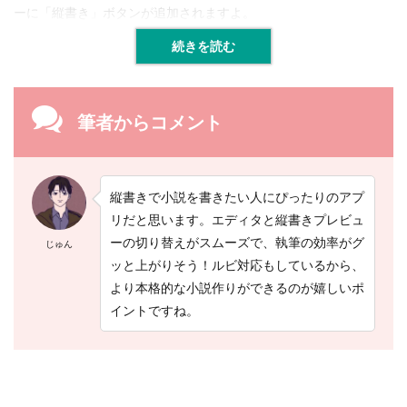
n
ーに「縦書き」ボタンが追加されますよ。
d
r
続きを読む
o
i
d
ア
筆者からコメント
プ
リ
で
縦
書
縦書きで小説を書きたい人にぴったりのアプ
き
リだと思います。エディタと縦書きプレビュ
し
て
ーの切り替えがスムーズで、執筆の効率がグ
じゅん
み
ッと上がりそう！ルビ対応もしているから、
よ
より本格的な小説作りができるのが嬉しいポ
う
！
イントですね。