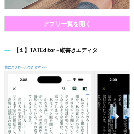
】
縦
書
き
アプリ一覧を開く
プ
レ
ビ
ュ
ー
【１】TATEditor – 縦書きエディタ
f
o
r
J
o
t
a
+
3
A
n
d
r
o