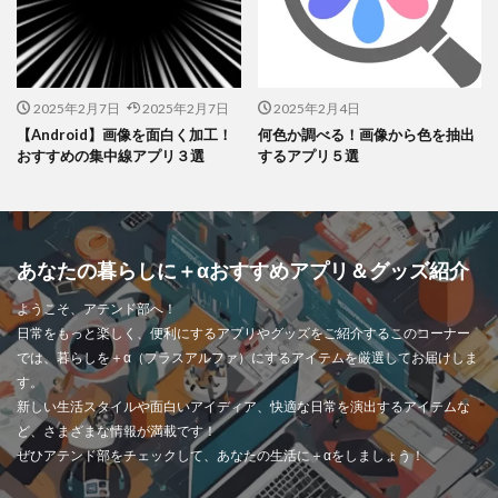
ただし、スマホには対応していないので、外出先で使いたい人に
はちょっと不便かもしれません。
もうひとつ、「
縦書きのプロ（Windows）
」も注目ソフトです。
原稿用紙風のレイアウトで、すぐに縦書き入力ができるのが魅
2025年2月7日
2025年2月7日
2025年2月4日
力！
【Android】画像を面白く加工！
何色か調べる！画像から色を抽出
おすすめの集中線アプリ３選
するアプリ５選
枠線のオン・オフも切り替えできて、執筆スタイルに合わせた調
整も可能なので、文章を書く人にはぴったりの一品です。
あなたの暮らしに＋αおすすめアプリ＆グッズ紹介
縦書きの文章の作り方は？
ようこそ、アテンド部へ！
日常をもっと楽しく、便利にするアプリやグッズをご紹介するこのコーナー
縦書きの文章の作り方について、簡単に説明しますね。まず、基
では、暮らしを＋α（プラスアルファ）にするアイテムを厳選してお届けしま
す。
本的な構成は横書きとあまり変わりません。
新しい生活スタイルや面白いアイディア、快適な日常を演出するアイテムな
ど、さまざまな情報が満載です！
でも、ちょっとしたポイントに気をつける必要があります。
ぜひアテンド部をチェックして、あなたの生活に＋αをしましょう！
文字の向きと行の進み方