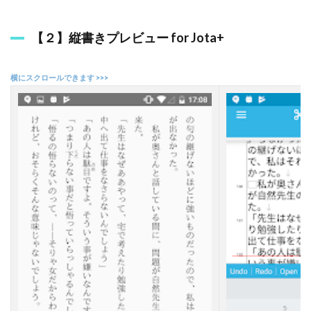
4.1
縦
【２】縦書きプレビュー for Jota+
書
き
で
き
る
ソ
フ
ト
っ
て
？
4.2
縦
書
き
の
文
章
の
作
り