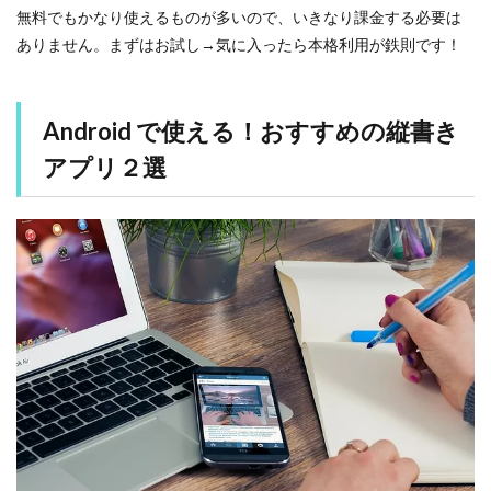
無料でもかなり使えるものが多いので、いきなり課金する必要は
【
１
ありません。まずはお試し→気に入ったら本格利用が鉄則です！
】
T
A
T
Android で使える！おすすめの縦書き
E
d
アプリ２選
i
t
o
r
–
縦
書
き
エ
デ
ィ
タ
2.2
【
２