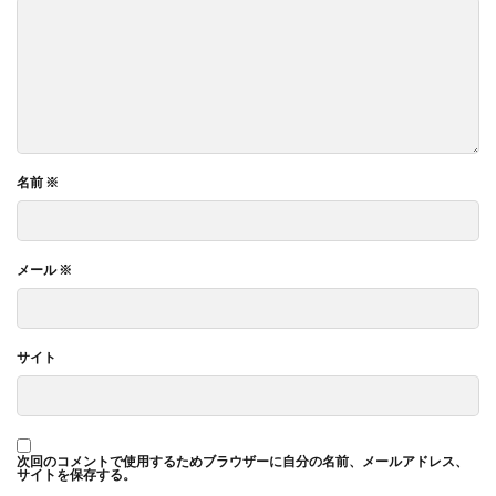
ふりがな（ルビ）を簡単に付けられたり、段落の間隔を調整でき
たり、フォントサイズも自由自在！
こういった細かい調整が可能なところ、ポイントなんです。文章
にこだわりたい人にとって、嬉しい機能が満載！
名前
※
原稿用紙モードの活用
メール
※
多くの縦書きアプリには「原稿用紙モード」が搭載されていま
す。
これが本当に便利なんですよね。
マス目付きの画面で、文字数や行数がひと目でわかります。小説
サイト
やエッセイなど、分量管理が大事なときにピッタリ！
原稿用紙感覚で執筆したい方、ぜひ試してみてはどうでしょう
か！
次回のコメントで使用するためブラウザーに自分の名前、メールアドレス、
サイトを保存する。