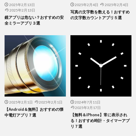
関連記事
【無料＆iPhone】常に表示される！おすすめ時計・タイマーアプリ７選
2025年2月13日
2025年2月4日
2025年2月4日
2025年2月13日
写真の文字数を数える！おすすめ
鏡アプリは危ない？おすすめの安
の文字数カウントアプリ５選
全ミラーアプリ３選
2025年2月1日
2025年2月1日
2024年7月11日
2025年3月17日
【Android＆無料】おすすめの懐
【無料＆iPhone】常に表示され
中電灯アプリ７選
る！おすすめ時計・タイマーアプ
リ７選