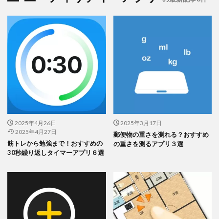
この記事では、
シンデレラフィット収納アプリの便利さと使い方
を紹介しました。
2025年4月26日
2025年3月17日
特に「はこピタ」というアプリは使いやすさ抜群です！
2025年4月27日
郵便物の重さを測れる？おすすめ
筋トレから勉強まで！おすすめの
の重さを測るアプリ３選
30秒繰り返しタイマーアプリ６選
収納ケースのサイズを入力するだけで、ぴ
ったりの収納アイテムが見つかります。
複数のショップの商品を一括検索できるか
ら、比較もラクラク。