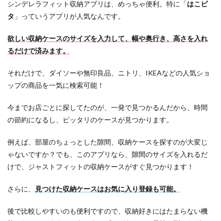
シンデレラフィット収納アプリは、めっちゃ便利。特に「
はこピ
の
シ
タ
」っていうアプリが人気なんです。
ン
デ
欲しい収納ケースのサイズを入力して、幅や奥行き、高さを入れ
レ
ラ
るだけで済みます。
フ
ィ
それだけで、ダイソーや無印良品、ニトリ、IKEAなどの人気ショ
ッ
ップの商品を一気に検索可能！
ト
収
納
今までお店ごとに探してたのが、一発で見つかるんだから、時間
ア
の節約になるし、ピッタリのケースが見つかります。
プ
リ
３
例えば、部屋のちょっとした隙間、収納ケースを探すのが大変じ
選
ゃないですか？でも、このアプリなら、隙間のサイズを入れるだ
2.1
けで、ジャストフィットの収納ケースがすぐ見つかります！
【
１
さらに、
見つけた収納ケースはお気に入り登録も可能。
】
は
こ
後で比較しやすいのも便利ですので、収納好きにはたまらない機
ピ