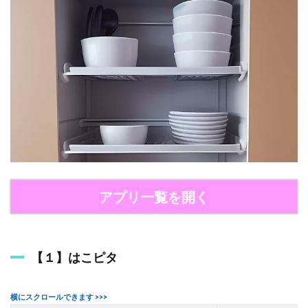
3
『
は
こ
ピ
タ
』
の
使
い
方
4
収
納
アプリ一覧を開く
ア
プ
リ
を
使
【１】はこピタ
っ
て
シ
ン