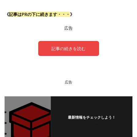
《
記事はPRの下に続きます・・・
》
広告
記事の続きを読む
『はこピタ』の使い方
広告
最新情報をチェックしよう！
フォローする