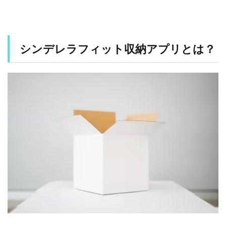
1
シ
ン
デ
レ
シンデレラフィット収納アプリとは？
ラ
フ
ィ
ッ
ト
収
納
ア
プ
リ
と
は
？
2
お
す
す
め