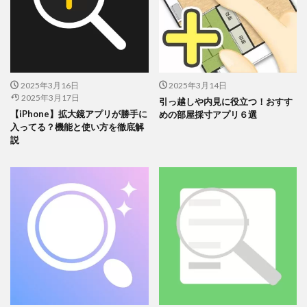
お気に入り登録すれば、再購入も簡単にで
きます。
収納の悩みを解決したいなら、
シンデレラフィット収納アプリ一
2025年3月16日
2025年3月14日
択
しかありません。
2025年3月17日
引っ越しや内見に役立つ！おすす
【iPhone】拡大鏡アプリが勝手に
めの部屋採寸アプリ６選
特に忙しい人や収納が苦手な人には、時間と労力の節約にぴった
入ってる？機能と使い方を徹底解
説
り。部屋がスッキリ片付くこと間違いなしです！
まずは「はこピタ」をダウンロードして
みましょう！
関連記事
鏡アプリは危ない？おすすめの安全ミラーアプリ３選
関連記事
【無料＆Android】おすすめの老眼鏡・拡大鏡アプリ５選