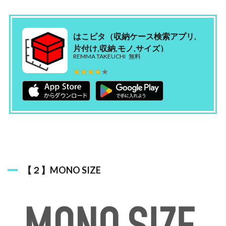
はこピタ（収納ケース検索アプリ,
片付け,収納,モノ,サイズ）
REMMA TAKEUCHI
無料
★★★★★
★★★★★
【２】MONO SIZE