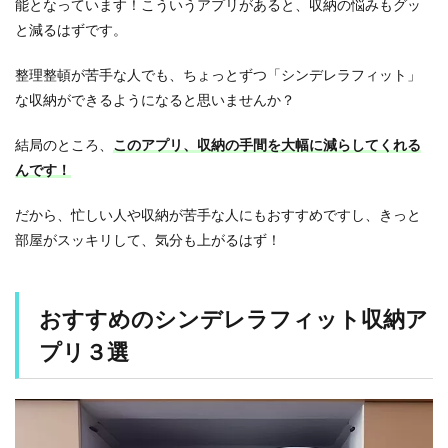
能となっています！こういうアプリがあると、収納の悩みもグッ
タ
と減るはずです。
2.2
【
整理整頓が苦手な人でも、ちょっとずつ「シンデレラフィット」
２
な収納ができるようになると思いませんか？
】
M
結局のところ、
O
このアプリ、収納の手間を大幅に減らしてくれる
N
んです！
O
S
だから、忙しい人や収納が苦手な人にもおすすめですし、きっと
I
Z
部屋がスッキリして、気分も上がるはず！
E
2.3
おすすめのシンデレラフィット収納ア
【
３
プリ３選
】
ハ
コ
ミ
ル