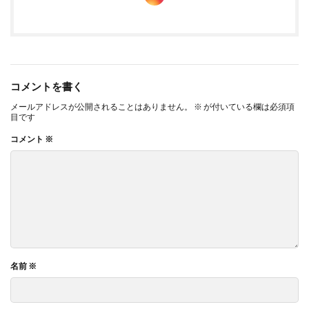
検索したいショップを選びましょう。ダイソー
や無印良品など、お好きなショップをチョイス
可能！
あとは「検索」ボタンをポチッと押すだけ。
コメントを書く
これでピッタリサイズの収納ケースがバーッと出てくるんです。
メールアドレスが公開されることはありません。
※
が付いている欄は必須項
目です
個人的におすすめなのが、
「幅・奥行を反転したサイズも検索」
コメント
※
っていう機能。
これにチェックを入れておくと、もっと多くの商
品がヒットします。
あと、
誤差は5cm以内で指定しておく
のがおすすめ！より多くの
商品が見つかりやすくなります。
最近、私も部屋の本棚の隙間にピッタリ合う収納ボックスを探し
ていたんです。今までだったら休日を丸一日使って、いろんなお
名前
※
店を回っていたはず。
でも、「はこピタ」を使ったら、たった10分であっという間に発