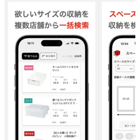
デ
レ
ラ
フ
ィ
ッ
ト
を
実
現
し
よ
う
！