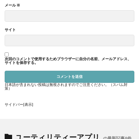
メール
※
見できました！サイズを入力して、ダイソーと無印良品で検索し
たら、ぴったりのがすぐ見つかったんです。しかも、値段も手頃
でお財布にも優しいので、本当に時間の節約になりました。
サイト
使い始めたら、「なんでもっと早く使わなかったんだろう」って
思うこと間違いなし
ですので、ぜひ試してみてください！
次回のコメントで使用するためブラウザーに自分の名前、メールアドレス、
サイトを保存する。
収納アプリを使ってシンデレラフィッ
トを実現しよう！
日本語が含まれない投稿は無視されますのでご注意ください。（スパム対
策）
サイドバー[表示]
ユーティリティーアプリ
の最新記事8件