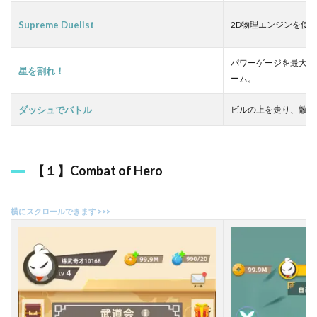
５
】
Supreme Duelist
2D物理エンジンを使
S
u
p
パワーゲージを最大に
r
星を割れ！
ーム。
e
m
e
ダッシュでバトル
ビルの上を走り、敵と
D
u
e
l
【１】Combat of Hero
i
s
t
2.6
【
６
】
星
を
割
れ