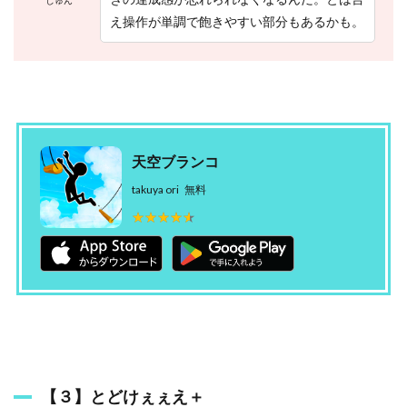
じゅん
え操作が単調で飽きやすい部分もあるかも。
天空ブランコ
takuya ori
無料
★★★★★
★★★★★
【３】とどけぇぇえ＋