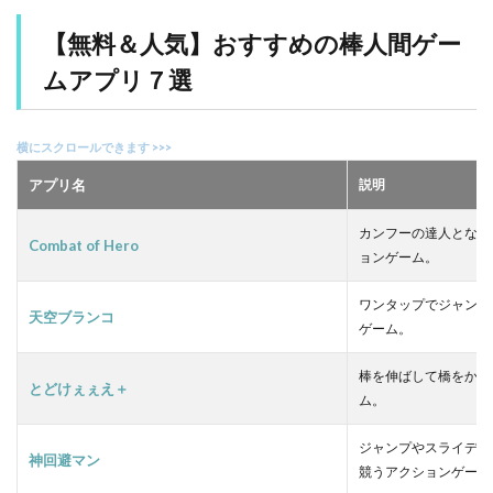
2.3
【
【無料＆人気】おすすめの棒人間ゲー
３
】
ムアプリ７選
と
ど
け
ぇ
ぇ
アプリ名
説明
え
＋
カンフーの達人となり
Combat of Hero
2.4
ョンゲーム。
【
４
ワンタップでジャンプ
】
天空ブランコ
ゲーム。
神
回
避
棒を伸ばして橋をかけ
とどけぇぇえ＋
マ
ム。
ン
ジャンプやスライディ
2.5
神回避マン
競うアクションゲーム
【