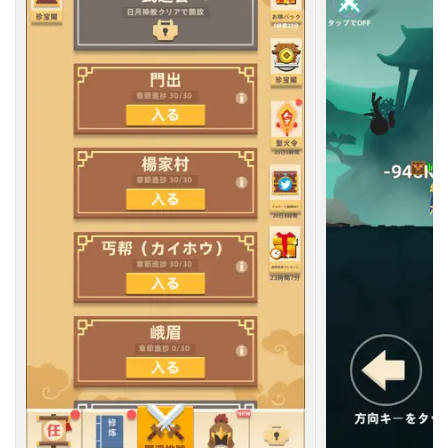
！
2.7
【
７
】
ダ
ッ
シ
ュ
で
バ
ト
ル
3
ス
マ
ホ
以
外
で
遊
べ