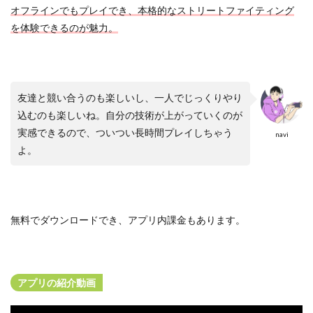
オフラインでもプレイでき、本格的なストリートファイティング
ー
ム
を体験できるのが魅力。
3.2
オ
ン
ラ
友達と競い合うのも楽しいし、一人でじっくりやり
イ
込むのも楽しいね。自分の技術が上がっていくのが
ン
で
実感できるので、ついつい長時間プレイしちゃう
navi
遊
よ。
べ
る
棒
人
間
ゲ
無料でダウンロードでき、アプリ内課金もあります。
ー
ム
4
アプリの紹介動画
あ
な
た