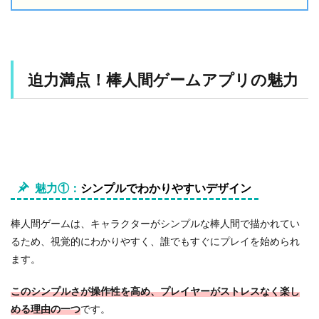
1
迫
力
満
点
迫力満点！棒人間ゲームアプリの魅力
！
棒
人
間
ゲ
ー
ム
ア
魅力①：
シンプルでわかりやすいデザイン
プ
リ
の
棒人間ゲームは、キャラクターがシンプルな棒人間で描かれてい
魅
るため、視覚的にわかりやすく、誰でもすぐにプレイを始められ
力
ます。
2
【
このシンプルさが操作性を高め、プレイヤーがストレスなく楽し
無
める理由の一つ
です。
料