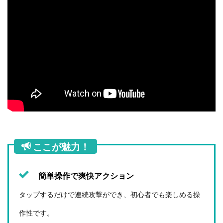
に
ぴ
っ
た
り
の
棒
人
間
ゲ
ー
ム
ア
プ
リ
を
ここが魅力！
探
そ
う
簡単操作で爽快アクション
！
タップするだけで連続攻撃ができ、初心者でも楽しめる操
作性です。