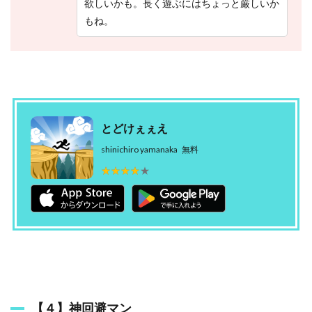
欲しいかも。長く遊ぶにはちょっと厳しいか
もね。
とどけぇぇえ
shinichiro yamanaka
無料
★★★★★
★★★★★
【４】神回避マン