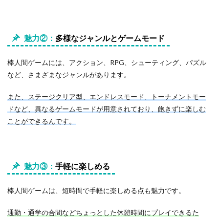
＆
人
気
】
魅力②：
多様なジャンルとゲームモード
お
す
す
棒人間ゲームには、アクション、RPG、シューティング、パズル
め
の
など、さまざまなジャンルがあります。
棒
人
また、ステージクリア型、エンドレスモード、トーナメントモー
間
ドなど、異なるゲームモードが用意されており、飽きずに楽しむ
ゲ
ー
ことができるんです。
ム
ア
プ
リ
７
魅力③：
手軽に楽しめる
選
2.1
棒人間ゲームは、短時間で手軽に楽しめる点も魅力です。
【
１
通勤・通学の合間などちょっとした休憩時間にプレイできるた
】