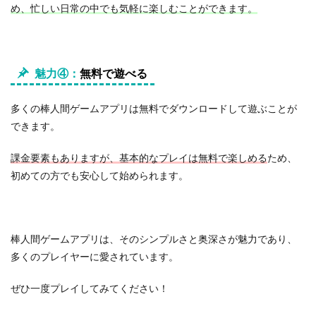
C
め、忙しい日常の中でも気軽に楽しむことができます。
o
m
b
a
t
魅力④：
無料で遊べる
o
f
H
多くの棒人間ゲームアプリは無料でダウンロードして遊ぶことが
e
できます。
r
o
課金要素もありますが、基本的なプレイは無料で楽しめる
ため、
2.2
初めての方でも安心して始められます。
【
２
】
天
棒人間ゲームアプリは、そのシンプルさと奥深さが魅力であり、
空
ブ
多くのプレイヤーに愛されています。
ラ
ン
ぜひ一度プレイしてみてください！
コ