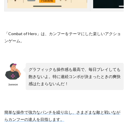
る
棒
人
間
ゲ
ー
「Combat of Hero」は、カンフーをテーマにした楽しいアクショ
ム
ンゲーム。
は
？
3.1
P
C
グラフィックも操作感も最高で、毎日プレイしても
ブ
ラ
飽きないよ。特に連続コンボが決まったときの爽快
ウ
感はたまらないんだ！
Jaewon
ザ
で
遊
べ
る
簡単な操作で強力なパンチを繰り出し、さまざまな敵と戦いなが
棒
人
らカンフーの達人を目指します。
間
ゲ