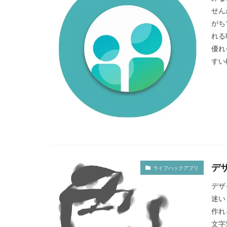
せん
がち
れる
優れ
すい
デ
ライフハックアプリ
デザ
迷い
作れ
文字