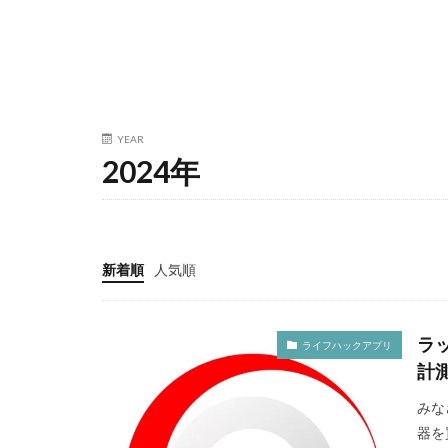
YEAR
2024年
新着順
人気順
ラ
ライフハックアプリ
計
みな
器を