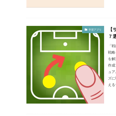
【
学習アプリ
７
「戦
戦略
を解
作成
ュア
ズに
える