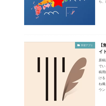
ら、自
【
学習アプリ
イ
原稿
でい
稿用
ける
ね備
ウン