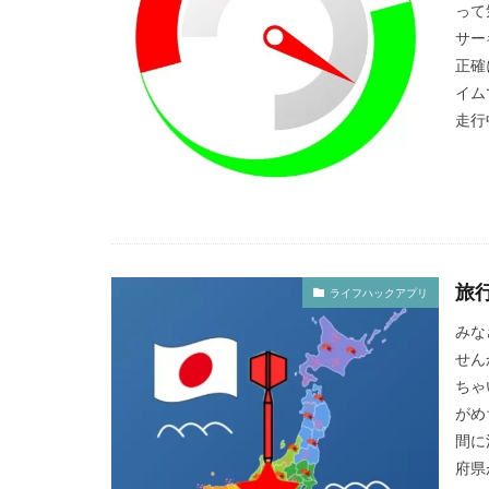
って
サー
正確
イム
走行
旅
ライフハックアプリ
みな
せん
ちゃ
がめ
間に
府県