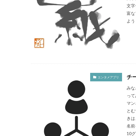
文字
富な
よう 
チ
エンタメアプリ
みな
って
マン
とむ
きは
名前
10グ