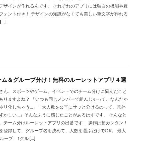
デザインが作れるんです。 それぞれのアプリには独自の機能や豊
フォント付き！ デザインの知識がなくても美しい筆文字が作れる
[…]
ーム＆グループ分け！無料のルーレットアプリ４選
さん、スポーツやゲーム、イベントでのチーム分けに悩んだこと
ありますよね？ 「いつも同じメンバーで組んじゃって、なんだか
ネリ化しちゃう…」「大人数を公平にサッと分けるのって、意外
ずかしい…」そんなふうに感じたことがあるはずです。 そんなと
、チーム分けルーレットアプリの出番です！ 操作は超カンタン！
を登録して、グループ名を決めて、人数を選ぶだけでOK。 最大
ループ、1グル […]