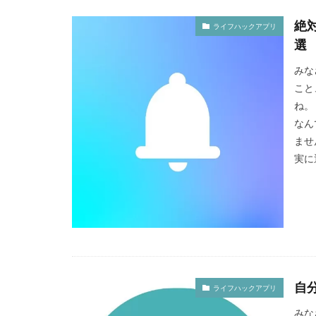
絶
ライフハックアプリ
選
みな
こと
ね。
なん
ませ
実に
自
ライフハックアプリ
みな